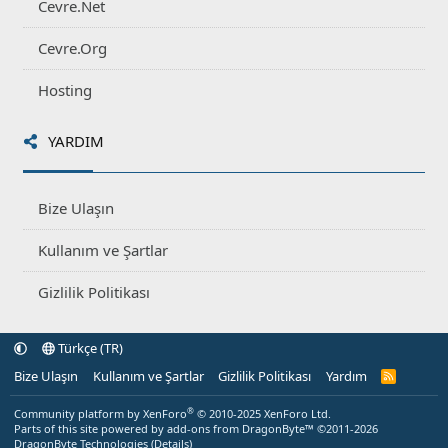
Cevre.Net
Cevre.Org
Hosting
YARDIM
Bize Ulaşın
Kullanım ve Şartlar
Gizlilik Politikası
Türkçe (TR)
Bize Ulaşın
Kullanım ve Şartlar
Gizlilik Politikası
Yardım
R
S
S
®
Community platform by XenForo
© 2010-2025 XenForo Ltd.
Parts of this site powered by
add-ons from DragonByte™
©2011-2026
DragonByte Technologies
(
Details
)