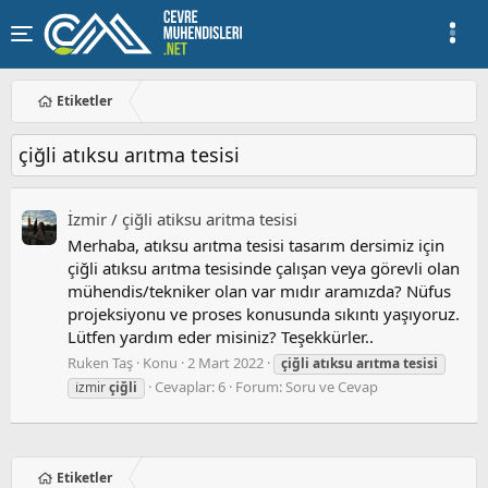
Etiketler
çiğli atıksu arıtma tesisi
İzmi̇r / çi̇ğli̇ atiksu aritma tesi̇si̇
Merhaba, atıksu arıtma tesisi tasarım dersimiz için
çiğli atıksu arıtma tesisinde çalışan veya görevli olan
mühendis/tekniker olan var mıdır aramızda? Nüfus
projeksiyonu ve proses konusunda sıkıntı yaşıyoruz.
Lütfen yardım eder misiniz? Teşekkürler..
Ruken Taş
Konu
2 Mart 2022
çiğli
atıksu
arıtma
tesisi
Cevaplar: 6
Forum:
Soru ve Cevap
i̇zmir
çiğli
Etiketler