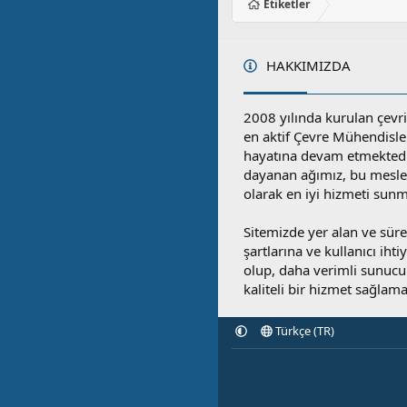
Etiketler
HAKKIMIZDA
2008 yılında kurulan çevri
en aktif Çevre Mühendisle
hayatına devam etmektedi
dayanan ağımız, bu mesleğ
olarak en iyi hizmeti sunm
Sitemizde yer alan ve sü
şartlarına ve kullanıcı ihti
olup, daha verimli sunucula
kaliteli bir hizmet sağlama
Türkçe (TR)