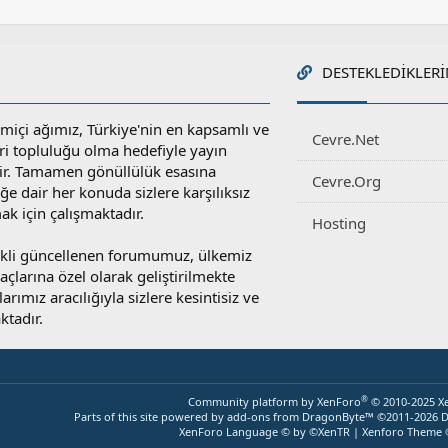
DESTEKLEDIKLERI
miçi ağımız, Türkiye'nin en kapsamlı ve
Cevre.Net
ri topluluğu olma hedefiyle yayın
r. Tamamen gönüllülük esasına
Cevre.Org
e dair her konuda sizlere karşılıksız
ak için çalışmaktadır.
Hosting
rekli güncellenen forumumuz, ülkemiz
yaçlarına özel olarak geliştirilmekte
rımız aracılığıyla sizlere kesintisiz ve
ktadır.
®
Community platform by XenForo
© 2010-2025 X
Parts of this site powered by
add-ons from DragonByte™
©2011-2026
D
XenForo Language © by ©XenTR
|
Xenforo Theme