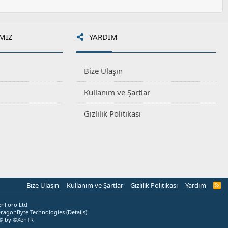
MIZ
YARDIM
Bize Ulaşın
Kullanım ve Şartlar
Gizlilik Politikası
Bize Ulaşın
Kullanım ve Şartlar
Gizlilik Politikası
Yardım
R
S
S
enForo Ltd.
ragonByte Technologies
(
Details
)
© by ©XenTR