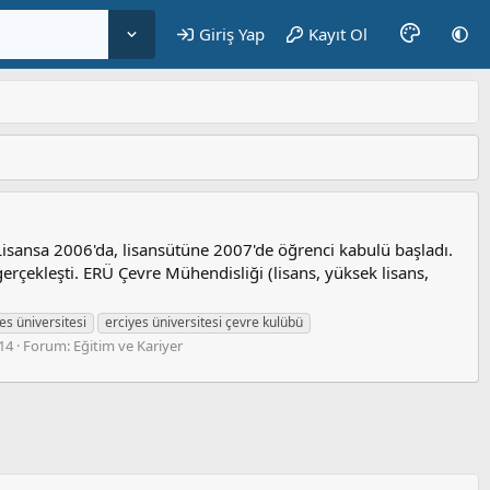
Giriş Yap
Kayıt Ol
isansa 2006'da, lisansütüne 2007'de öğrenci kabulü başladı.
erçekleşti. ERÜ Çevre Mühendisliği (lisans, yüksek lisans,
es üniversitesi
erciyes üniversitesi çevre kulübü
14
Forum:
Eğitim ve Kariyer