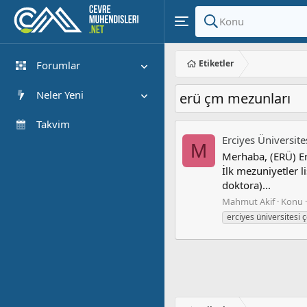
Etiketler
Forumlar
Yeni Mesajlar
Neler Yeni
erü çm mezunları
Forumlarda Ara
Öne çıkan içerik
Takvim
Erciyes Üniversit
Yeni Mesajlar
M
Merhaba, (ERÜ) Er
Son Etkinlik
İlk mezuniyetler l
doktora)...
Mahmut Akif
Konu
erciyes üniversitesi 