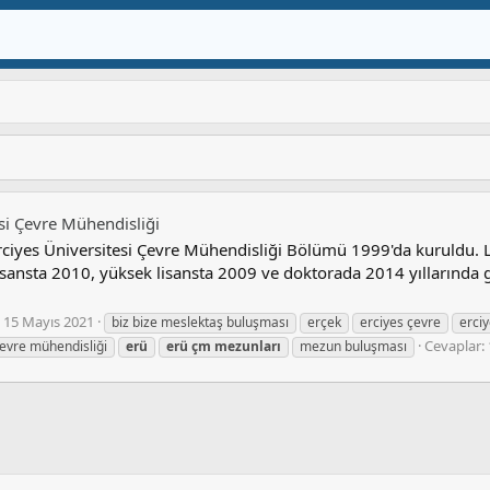
esi Çevre Mühendisliği
ciyes Üniversitesi Çevre Mühendisliği Bölümü 1999'da kuruldu. L
isansta 2010, yüksek lisansta 2009 ve doktorada 2014 yıllarında g
15 Mayıs 2021
biz bize meslektaş buluşması
erçek
erciyes çevre
erciy
Cevaplar: 
çevre mühendisliği
erü
erü
çm
mezunları
mezun buluşması