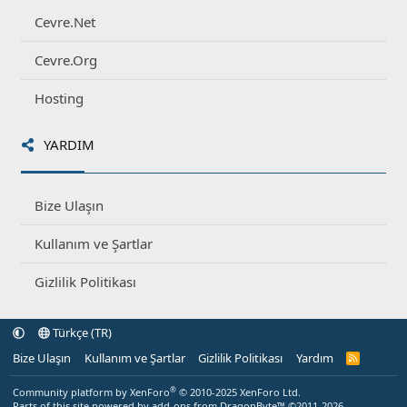
Cevre.Net
Cevre.Org
Hosting
YARDIM
Bize Ulaşın
Kullanım ve Şartlar
Gizlilik Politikası
Türkçe (TR)
Bize Ulaşın
Kullanım ve Şartlar
Gizlilik Politikası
Yardım
R
S
S
®
Community platform by XenForo
© 2010-2025 XenForo Ltd.
Parts of this site powered by
add-ons from DragonByte™
©2011-2026