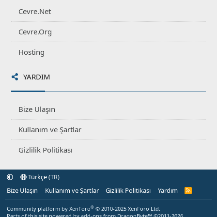
Cevre.Net
Cevre.Org
Hosting
YARDIM
Bize Ulaşın
Kullanım ve Şartlar
Gizlilik Politikası
Türkçe (TR)
Bize Ulaşın
Kullanım ve Şartlar
Gizlilik Politikası
Yardım
R
S
S
®
Community platform by XenForo
© 2010-2025 XenForo Ltd.
Parts of this site powered by
add-ons from DragonByte™
©2011-2026