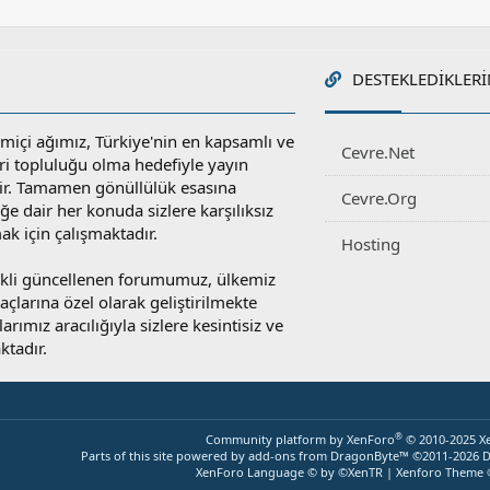
DESTEKLEDIKLERI
miçi ağımız, Türkiye'nin en kapsamlı ve
Cevre.Net
ri topluluğu olma hedefiyle yayın
r. Tamamen gönüllülük esasına
Cevre.Org
e dair her konuda sizlere karşılıksız
ak için çalışmaktadır.
Hosting
rekli güncellenen forumumuz, ülkemiz
yaçlarına özel olarak geliştirilmekte
rımız aracılığıyla sizlere kesintisiz ve
ktadır.
®
Community platform by XenForo
© 2010-2025 X
Parts of this site powered by
add-ons from DragonByte™
©2011-2026
D
XenForo Language © by ©XenTR
|
Xenforo Theme