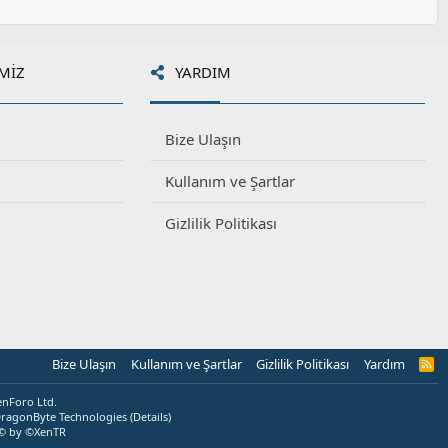
MIZ
YARDIM
Bize Ulaşın
Kullanım ve Şartlar
Gizlilik Politikası
Bize Ulaşın
Kullanım ve Şartlar
Gizlilik Politikası
Yardım
R
S
S
enForo Ltd.
ragonByte Technologies
(
Details
)
© by ©XenTR