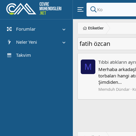
Etiketler
Forumlar
Yeni Mesajlar
Neler Yeni
fatih özcan
Forumlarda Ara
Öne çıkan içerik
Takvim
Tıbbi atıkların ayr
Yeni Mesajlar
M
Merhaba arkadaşla
Son Etkinlik
torbaları hangi at
Şimdiden...
Memduh Dündar
K