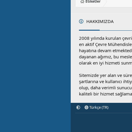
Etiketler
HAKKIMIZDA
2008 yılında kurulan çevri
en aktif Çevre Mühendisle
hayatına devam etmektedi
dayanan ağımız, bu mesleğ
olarak en iyi hizmeti sunm
Sitemizde yer alan ve sü
şartlarına ve kullanıcı ihti
olup, daha verimli sunucula
kaliteli bir hizmet sağlama
Türkçe (TR)