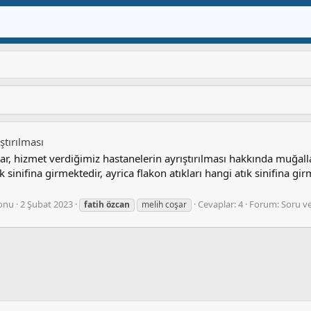
ıştırılması
r, hizmet verdiğimiz hastanelerin ayrıştırılması hakkında muğall
ık sinifina girmektedir, ayrica flakon atıkları hangi atık sinifina g
onu
2 Şubat 2023
Cevaplar: 4
Forum:
Soru v
fatih
özcan
melih coşar