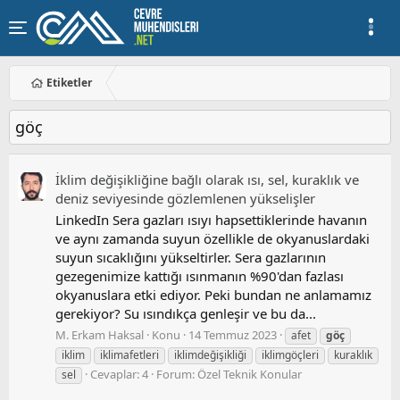
Etiketler
göç
İklim değişikliğine bağlı olarak ısı, sel, kuraklık ve
deniz seviyesinde gözlemlenen yükselişler
LinkedIn Sera gazları ısıyı hapsettiklerinde havanın
ve aynı zamanda suyun özellikle de okyanuslardaki
suyun sıcaklığını yükseltirler. Sera gazlarının
gezegenimize kattığı ısınmanın %90'dan fazlası
okyanuslara etki ediyor. Peki bundan ne anlamamız
gerekiyor? Su ısındıkça genleşir ve bu da...
M. Erkam Haksal
Konu
14 Temmuz 2023
afet
göç
iklim
iklimafetleri
iklimdeğişikliği
iklimgöçleri
kuraklık
Cevaplar: 4
Forum:
Özel Teknik Konular
sel