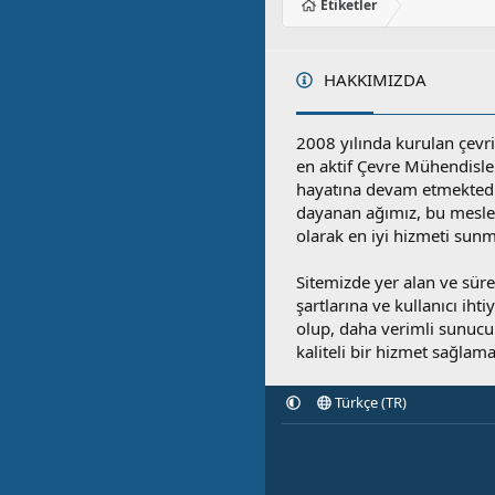
Etiketler
HAKKIMIZDA
2008 yılında kurulan çevri
en aktif Çevre Mühendisle
hayatına devam etmektedi
dayanan ağımız, bu mesleğ
olarak en iyi hizmeti sunm
Sitemizde yer alan ve sü
şartlarına ve kullanıcı ihti
olup, daha verimli sunucula
kaliteli bir hizmet sağlama
Türkçe (TR)