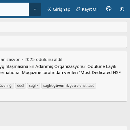
Giriş Yap
Kayıt Ol
rganizasyon - 2025 ödülünü aldı!
n Yaygınlaşmasına En Adanmış Organizasyonu” Ödülüne Layık
International Magazine tarafından verilen “Most Dedicated HSE
güvenliği
ödül
sağlık
sağlık
güvenlik
çevre enstitüsü