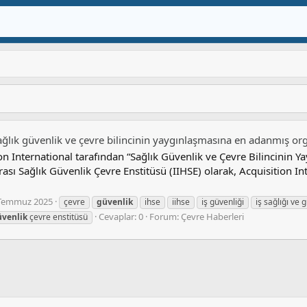
sağlık güvenlik ve çevre bilincinin yaygınlaşmasına en adanmış o
ion International tarafından “Sağlık Güvenlik ve Çevre Bilincini
rası Sağlık Güvenlik Çevre Enstitüsü (IIHSE) olarak, Acquisition 
Temmuz 2025
çevre
güvenlik
ihse
iihse
iş güvenliği
iş sağlığı ve 
Cevaplar: 0
Forum:
Çevre Haberleri
üvenlik
çevre enstitüsü