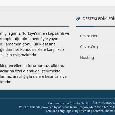
DESTEKLEDIKLERI
miçi ağımız, Türkiye'nin en kapsamlı ve
Cevre.Net
ri topluluğu olma hedefiyle yayın
r. Tamamen gönüllülük esasına
Cevre.Org
e dair her konuda sizlere karşılıksız
ak için çalışmaktadır.
Hosting
rekli güncellenen forumumuz, ülkemiz
yaçlarına özel olarak geliştirilmekte
rımız aracılığıyla sizlere kesintisiz ve
ktadır.
®
Community platform by XenForo
© 2010-2025 X
Parts of this site powered by
add-ons from DragonByte™
©2011-2026
D
XenForo Language © by ©XenTR
|
Xenforo Theme