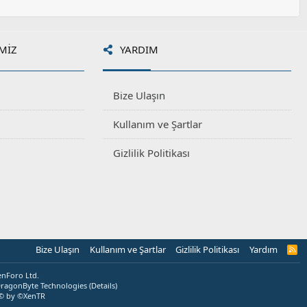
MIZ
YARDIM
Bize Ulaşın
Kullanım ve Şartlar
Gizlilik Politikası
Bize Ulaşın
Kullanım ve Şartlar
Gizlilik Politikası
Yardım
R
S
S
enForo Ltd.
ragonByte Technologies
(
Details
)
© by ©XenTR