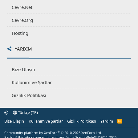
Cevre.Net
Cevre.Org
Hosting
YARDIM
Bize Ulaşın
Kullanım ve Şartlar
Gizlilik Politikası
Türkçe (TR)
Bize Ulaşın
Kullanım ve Şartlar
Gizlilik Politikası
Yardım
R
S
S
®
Community platform by XenForo
© 2010-2025 XenForo Ltd.
Parts of this site powered by
add-ons from DragonByte™
©2011-2026