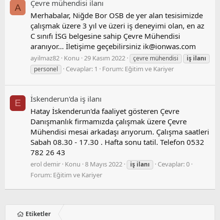
Çevre mühendisi i̇lanı
A
Merhabalar, Niğde Bor OSB de yer alan tesisimizde
çalışmak üzere 3 yıl ve üzeri iş deneyimi olan, en az
C sınıfı İSG belgesine sahip Çevre Mühendisi
aranıyor... İletişime geçebilirsiniz
ik@ionwas.com
ayilmaz82
Konu
29 Kasım 2022
çevre mühendisi
iş
ilanı
Cevaplar: 1
Forum:
Eğitim ve Kariyer
personel
İskenderun'da iş ilanı
E
Hatay İskenderun'da faaliyet gösteren Çevre
Danışmanlık firmamızda çalışmak üzere Çevre
Mühendisi mesai arkadaşı arıyorum. Çalışma saatleri
Sabah 08.30 - 17.30 . Hafta sonu tatil. Telefon 0532
782 26 43
erol demir
Konu
8 Mayıs 2022
Cevaplar: 0
iş
ilanı
Forum:
Eğitim ve Kariyer
Etiketler