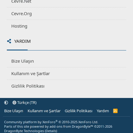
Cevre.Net
Cevre.Org
Hosting
YARDIM
Bize Ulaşın
Kullanım ve Şartlar
Gizlilik Politikası
Türkçe (TR)
Bize Ulaşın
Kullanım ve Şartlar
Gizlilik Politikası
Yardım
R
S
S
®
Community platform by XenForo
© 2010-2025 XenForo Ltd.
Parts of this site powered by
add-ons from DragonByte™
©2011-2026
DragonByte Technologies
(
Details
)