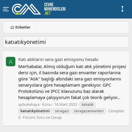
Etiketler
katıatıkyönetimi
Katı atıkların sera gazı emisyonu hesabı
A
Merhabalar, Almış olduğum katı atık yönetimi projesi
dersi için, il bazında sera gazı envanter raporlarına
göre "Atık" başlığı altındaki sera gazı emisyonlarını
senaryolara göre hesaplamam gerekiyor. GPC
Protokolünü ve IPCC klavuzunu baz alarak
hesaplamaya çalışıyorum fakat çok teorik geliyor...
aybukekaya
Konu
16 Mart 2023
katıatık
Cevaplar:
katıatıkyönetimi
seragazı
seragazıenvanteri
0
Forum:
Soru ve Cevap