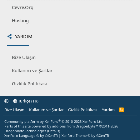
Cevre.Org
Hosting
YARDIM
Bize Ulaşın
Kullanım ve Şartlar
Gizlilik Politikası
Türkçe (TR)
Bize Ulaşın
Kullanım ve Şartlar
Gizlilik Politikası
Yardım
R
S
S
®
Community platform by XenForo
© 2010-2025 XenForo Ltd.
Parts of this site powered by
add-ons from DragonByte™
©2011-2026
DragonByte Technologies
(
Details
)
XenForo Language © by ©XenTR
|
Xenforo Theme
© by ©XenTR