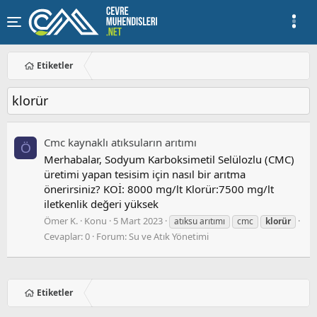
Etiketler
klorür
Cmc kaynaklı atıksuların arıtımı
Ö
Merhabalar, Sodyum Karboksimetil Selülozlu (CMC)
üretimi yapan tesisim için nasıl bir arıtma
önerirsiniz? KOİ: 8000 mg/lt Klorür:7500 mg/lt
iletkenlik değeri yüksek
Ömer K.
Konu
5 Mart 2023
atıksu arıtımı
cmc
klorür
Cevaplar: 0
Forum:
Su ve Atık Yönetimi
Etiketler