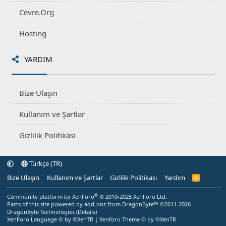
Cevre.Org
Hosting
YARDIM
Bize Ulaşın
Kullanım ve Şartlar
Gizlilik Politikası
Türkçe (TR)
Bize Ulaşın
Kullanım ve Şartlar
Gizlilik Politikası
Yardım
R
S
S
®
Community platform by XenForo
© 2010-2025 XenForo Ltd.
Parts of this site powered by
add-ons from DragonByte™
©2011-2026
DragonByte Technologies
(
Details
)
XenForo Language © by ©XenTR
|
Xenforo Theme
© by ©XenTR