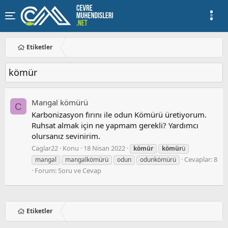
Etiketler
kömür
Mangal kömürü
C
Karbonizasyon fırını ile odun Kömürü üretiyorum.
Ruhsat almak için ne yapmam gerekli? Yardımcı
olursanız sevinirim.
Caglar22
Konu
18 Nisan 2022
kömür
kömür
ü
Cevaplar: 8
mangal
mangalkömürü
odun
odunkömürü
Forum:
Soru ve Cevap
Etiketler