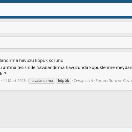
valandırma havuzu köpük sorunu
u arıtma tesisinde havalandırma havuzunda köpüklenme meydana 
lir?
u
11 Mart 2023
Cevaplar: 4
Forum:
Soru ve Cev
havalandırma
köpük