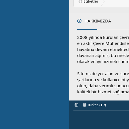
Etiketler
HAKKIMIZDA
2008 yılında kurulan çevri
en aktif Çevre Mühendisle
hayatına devam etmektedi
dayanan ağımız, bu mesleğ
olarak en iyi hizmeti sunm
Sitemizde yer alan ve sü
şartlarına ve kullanıcı ihti
olup, daha verimli sunucula
kaliteli bir hizmet sağlama
Türkçe (TR)