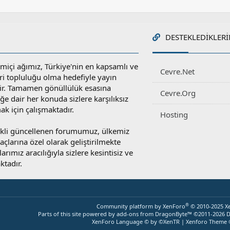
DESTEKLEDIKLERI
miçi ağımız, Türkiye'nin en kapsamlı ve
Cevre.Net
ri topluluğu olma hedefiyle yayın
r. Tamamen gönüllülük esasına
Cevre.Org
e dair her konuda sizlere karşılıksız
ak için çalışmaktadır.
Hosting
rekli güncellenen forumumuz, ülkemiz
yaçlarına özel olarak geliştirilmekte
rımız aracılığıyla sizlere kesintisiz ve
ktadır.
®
Community platform by XenForo
© 2010-2025 X
Parts of this site powered by
add-ons from DragonByte™
©2011-2026
D
XenForo Language © by ©XenTR
|
Xenforo Theme