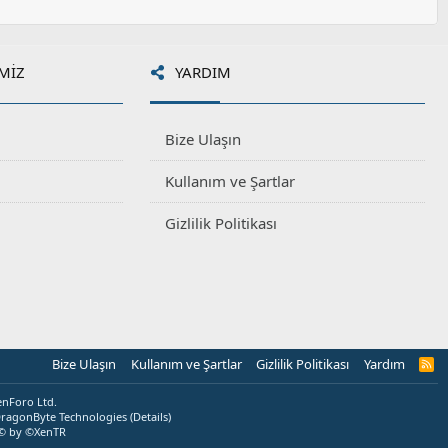
MIZ
YARDIM
Bize Ulaşın
Kullanım ve Şartlar
Gizlilik Politikası
Bize Ulaşın
Kullanım ve Şartlar
Gizlilik Politikası
Yardım
R
S
S
enForo Ltd.
ragonByte Technologies
(
Details
)
© by ©XenTR