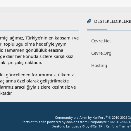
DESTEKLEDIKLERI
miçi ağımız, Türkiye'nin en kapsamlı ve
Cevre.Net
ri topluluğu olma hedefiyle yayın
r. Tamamen gönüllülük esasına
Cevre.Org
e dair her konuda sizlere karşılıksız
ak için çalışmaktadır.
Hosting
rekli güncellenen forumumuz, ülkemiz
yaçlarına özel olarak geliştirilmekte
rımız aracılığıyla sizlere kesintisiz ve
ktadır.
®
Community platform by XenForo
© 2010-2025 X
Parts of this site powered by
add-ons from DragonByte™
©2011-2026
D
XenForo Language © by ©XenTR
|
Xenforo Theme