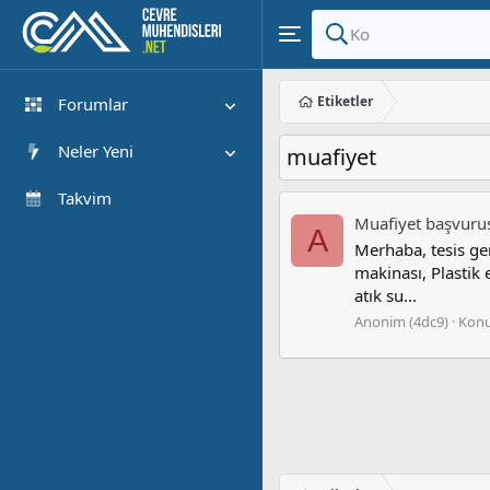
Etiketler
Forumlar
Yeni Mesajlar
Neler Yeni
muafiyet
Forumlarda Ara
Öne çıkan içerik
Takvim
Muafiyet başvuru
Yeni Mesajlar
A
Merhaba, tesis ger
Son Etkinlik
makinası, Plastik 
atık su...
Anonim (4dc9)
Kon