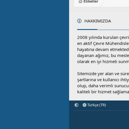
Etiketler
HAKKIMIZDA
2008 yılında kurulan çevri
en aktif Çevre Mühendisle
hayatına devam etmektedi
dayanan ağımız, bu mesleğ
olarak en iyi hizmeti sunm
Sitemizde yer alan ve sü
şartlarına ve kullanıcı ihti
olup, daha verimli sunucula
kaliteli bir hizmet sağlama
Türkçe (TR)