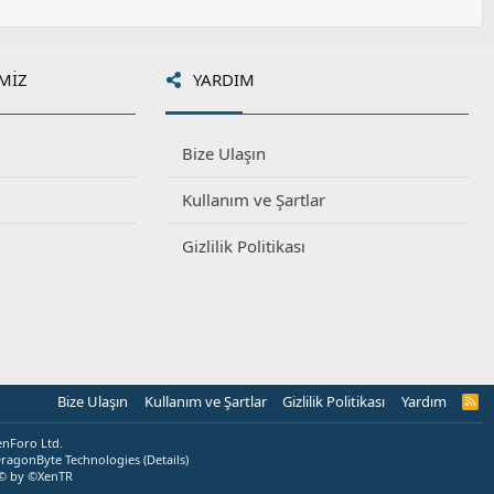
MIZ
YARDIM
Bize Ulaşın
Kullanım ve Şartlar
Gizlilik Politikası
Bize Ulaşın
Kullanım ve Şartlar
Gizlilik Politikası
Yardım
R
S
S
enForo Ltd.
ragonByte Technologies
(
Details
)
© by ©XenTR