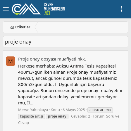
Etiketler
proje onay
Proje onay dosyası muafiyeti hkk.
M
Herkese merhaba; Atıksu Arıtma Tesis Kapasitesi
400m3/gün iken alınan Proje onay muafiyetimiz
mevcut, ancak güncel durumda tesis kapasitemiz
800m3/gün oldu. İl Uygunluk için başvuru
yapacağız. Bunun öncesinde proje onay muafiyetini
kapasite artışından dolayı yenilememiz gerekiyor
mu, İl...
Merve Yalçınkaya
Konu
6 Mayıs 2025
atıksu arıtma
Cevaplar: 2
Forum:
Soru ve
kapasite artışı
proje
onay
Cevap