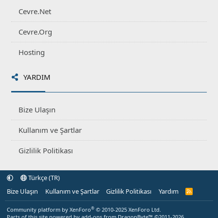
Cevre.Net
Cevre.Org
Hosting
YARDIM
Bize Ulaşın
Kullanım ve Şartlar
Gizlilik Politikası
Türkçe (TR)
Bize Ulaşın
Kullanım ve Şartlar
Gizlilik Politikası
Yardım
R
S
S
®
Community platform by XenForo
© 2010-2025 XenForo Ltd.
Parts of this site powered by
add-ons from DragonByte™
©2011-2026