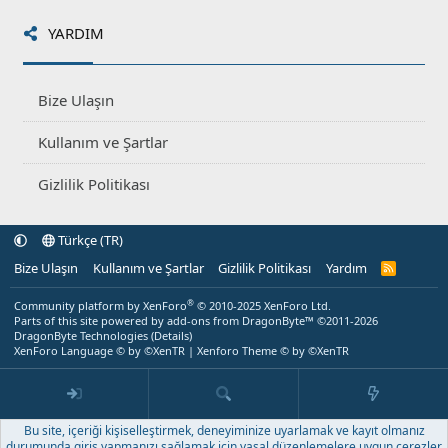
YARDIM
Bize Ulaşın
Kullanım ve Şartlar
Gizlilik Politikası
Türkçe (TR)
Bize Ulaşın
Kullanım ve Şartlar
Gizlilik Politikası
Yardım
R
S
S
®
Community platform by XenForo
© 2010-2025 XenForo Ltd.
Parts of this site powered by
add-ons from DragonByte™
©2011-2026
DragonByte Technologies
(
Details
)
XenForo Language © by ©XenTR
|
Xenforo Theme
© by ©XenTR
Bu site, içeriği kişiselleştirmek, deneyiminize uyarlamak ve kayıt olmanız
durumunda giriş yapmanızı sağlamak için yasal düzenlemelere uygun çerezler