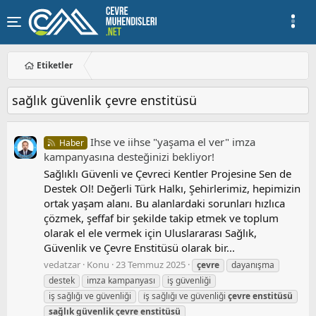
Etiketler
sağlık güvenlik çevre enstitüsü
Ihse ve iihse "yaşama el ver" i̇mza
Haber
kampanyasına desteğinizi bekliyor!
Sağlıklı Güvenli ve Çevreci Kentler Projesine Sen de
Destek Ol! Değerli Türk Halkı, Şehirlerimiz, hepimizin
ortak yaşam alanı. Bu alanlardaki sorunları hızlıca
çözmek, şeffaf bir şekilde takip etmek ve toplum
olarak el ele vermek için Uluslararası Sağlık,
Güvenlik ve Çevre Enstitüsü olarak bir...
vedatzar
Konu
23 Temmuz 2025
çevre
dayanışma
destek
imza kampanyası
iş güvenliği
iş sağlığı ve güvenliği
i̇ş sağlığı ve güvenliği
çevre
enstitüsü
sağlık
güvenlik
çevre
enstitüsü