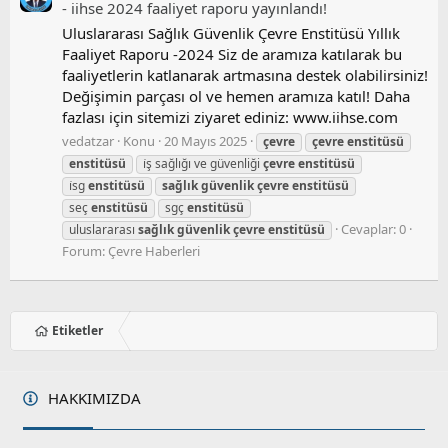
- iihse 2024 faaliyet raporu yayınlandı!
Uluslararası Sağlık Güvenlik Çevre Enstitüsü Yıllık
Faaliyet Raporu -2024 Siz de aramıza katılarak bu
faaliyetlerin katlanarak artmasına destek olabilirsiniz!
Değişimin parçası ol ve hemen aramıza katıl! Daha
fazlası için sitemizi ziyaret ediniz: www.iihse.com
vedatzar
Konu
20 Mayıs 2025
çevre
çevre
enstitüsü
enstitüsü
i̇ş sağlığı ve güvenliği
çevre
enstitüsü
i̇sg
enstitüsü
sağlık
güvenlik
çevre
enstitüsü
seç
enstitüsü
sgç
enstitüsü
Cevaplar: 0
uluslararası
sağlık
güvenlik
çevre
enstitüsü
Forum:
Çevre Haberleri
Etiketler
HAKKIMIZDA