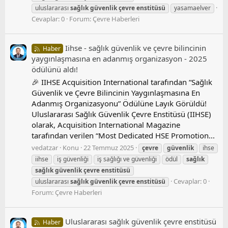
uluslararası
sağlık
güvenlik
çevre
enstitüsü
yasamaelver
Cevaplar: 0
Forum:
Çevre Haberleri
Iihse - sağlık güvenlik ve çevre bilincinin
Haber
yaygınlaşmasına en adanmış organizasyon - 2025
ödülünü aldı!
🎉 IIHSE Acquisition International tarafından “Sağlık
Güvenlik ve Çevre Bilincinin Yaygınlaşmasına En
Adanmış Organizasyonu” Ödülüne Layık Görüldü!
Uluslararası Sağlık Güvenlik Çevre Enstitüsü (IIHSE)
olarak, Acquisition International Magazine
tarafından verilen “Most Dedicated HSE Promotion...
vedatzar
Konu
22 Temmuz 2025
çevre
güvenlik
ihse
iihse
iş güvenliği
iş sağlığı ve güvenliği
ödül
sağlık
sağlık
güvenlik
çevre
enstitüsü
Cevaplar: 0
uluslararası
sağlık
güvenlik
çevre
enstitüsü
Forum:
Çevre Haberleri
Uluslararası sağlık güvenlik çevre enstitüsü
Haber