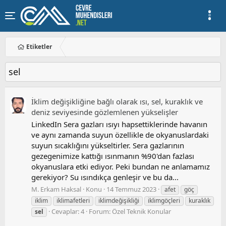
Etiketler
sel
İklim değişikliğine bağlı olarak ısı, sel, kuraklık ve
deniz seviyesinde gözlemlenen yükselişler
LinkedIn Sera gazları ısıyı hapsettiklerinde havanın
ve aynı zamanda suyun özellikle de okyanuslardaki
suyun sıcaklığını yükseltirler. Sera gazlarının
gezegenimize kattığı ısınmanın %90'dan fazlası
okyanuslara etki ediyor. Peki bundan ne anlamamız
gerekiyor? Su ısındıkça genleşir ve bu da...
M. Erkam Haksal
Konu
14 Temmuz 2023
afet
göç
iklim
iklimafetleri
iklimdeğişikliği
iklimgöçleri
kuraklık
Cevaplar: 4
Forum:
Özel Teknik Konular
sel