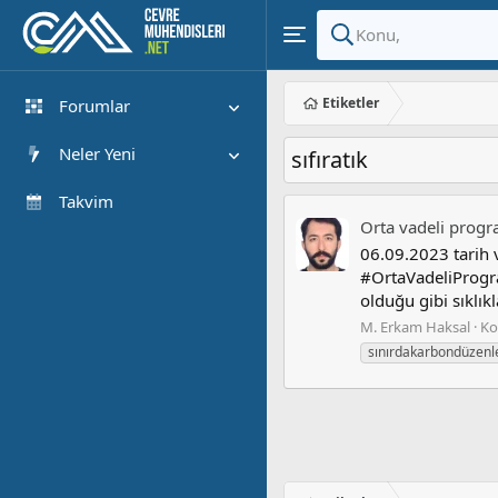
Etiketler
Forumlar
Yeni Mesajlar
Neler Yeni
sıfıratık
Forumlarda Ara
Öne çıkan içerik
Takvim
Orta vadeli prog
Yeni Mesajlar
06.09.2023 tarih 
Son Etkinlik
#OrtaVadeliProgra
olduğu gibi sıklıkla
M. Erkam Haksal
Ko
sınırdakarbondüzen