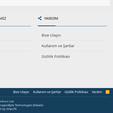
MIZ
YARDIM
Bize Ulaşın
Kullanım ve Şartlar
Gizlilik Politikası
Bize Ulaşın
Kullanım ve Şartlar
Gizlilik Politikası
Yardım
R
S
S
enForo Ltd.
ragonByte Technologies
(
Details
)
© by ©XenTR