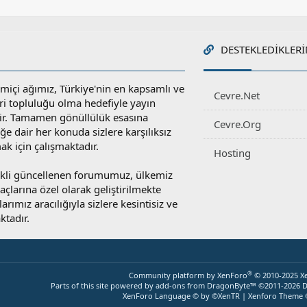
DESTEKLEDIKLERI
miçi ağımız, Türkiye'nin en kapsamlı ve
Cevre.Net
ri topluluğu olma hedefiyle yayın
r. Tamamen gönüllülük esasına
Cevre.Org
e dair her konuda sizlere karşılıksız
ak için çalışmaktadır.
Hosting
rekli güncellenen forumumuz, ülkemiz
yaçlarına özel olarak geliştirilmekte
rımız aracılığıyla sizlere kesintisiz ve
ktadır.
®
Community platform by XenForo
© 2010-2025 X
Parts of this site powered by
add-ons from DragonByte™
©2011-2026
D
XenForo Language © by ©XenTR
|
Xenforo Theme