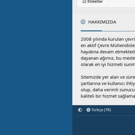
Etiketler
HAKKIMIZDA
2008 yılında kurulan çevri
en aktif Çevre Mühendisle
hayatına devam etmektedi
dayanan ağımız, bu mesleğ
olarak en iyi hizmeti sunm
Sitemizde yer alan ve sü
şartlarına ve kullanıcı ihti
olup, daha verimli sunucula
kaliteli bir hizmet sağlama
Türkçe (TR)