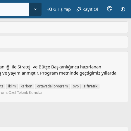
Giriş Yap
Kayıt Ol
lığı ile Strateji ve Bütçe Başkanlığınca hazırlanan
ve yayımlanmıştır. Program metninde geçtiğimiz yıllarda
ts
iklim
karbon
ortavadeliprogram
ovp
sıfıratık
rum:
Özel Teknik Konular