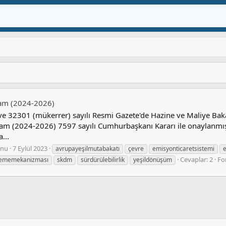
ram (2024-2026)
ve 32301 (mükerrer) sayılı Resmi Gazete'de Hazine ve Maliye Bakan
m (2024-2026) 7597 sayılı Cumhurbaşkanı Kararı ile onaylanmış 
...
nu
7 Eylül 2023
avrupayeşilmutabakatı
çevre
emisyonticaretsistemi
e
Cevaplar: 2
Fo
lememekanizması
skdm
sürdürülebilirlik
yeşildönüşüm