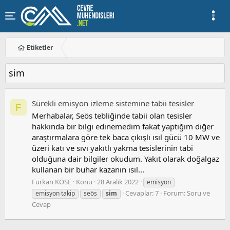
Etiketler
sim
Sürekli̇ emi̇syon i̇zleme si̇stemi̇ne tabi̇i̇ tesi̇sler
F
Merhabalar, Seös tebliğinde tabii olan tesisler
hakkında bir bilgi edinemedim fakat yaptığım diğer
araştırmalara göre tek baca çıkışlı ısıl gücü 10 MW ve
üzeri katı ve sıvı yakıtlı yakma tesislerinin tabi
olduğuna dair bilgiler okudum. Yakıt olarak doğalgaz
kullanan bir buhar kazanın ısıl...
Furkan KÖSE
Konu
28 Aralık 2022
emisyon
Cevaplar: 7
Forum:
Soru ve
emisyon takip
seös
sim
Cevap