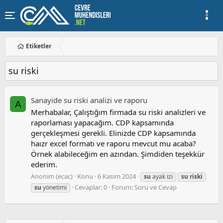
Etiketler
su riski
Sanayide su riski analizi ve raporu
A
Merhabalar, Çalıştığım firmada su riski analizleri ve
raporlaması yapacağım. CDP kapsamında
gerçekleşmesi gerekli. Elinizde CDP kapsamında
haızr excel formatı ve raporu mevcut mu acaba?
Örnek alabileceğim en azından. Şimdiden teşekkür
ederim.
Anonim (ecac)
Konu
6 Kasım 2024
su
ayak i̇zi̇
su
riski
Cevaplar: 0
Forum:
Soru ve Cevap
su
yönetimi