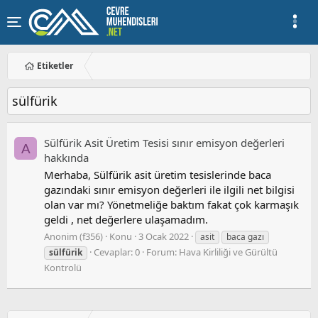
Etiketler
sülfürik
Sülfürik Asit Üretim Tesisi sınır emisyon değerleri
A
hakkında
Merhaba, Sülfürik asit üretim tesislerinde baca
gazındaki sınır emisyon değerleri ile ilgili net bilgisi
olan var mı? Yönetmeliğe baktım fakat çok karmaşık
geldi , net değerlere ulaşamadım.
Anonim (f356)
Konu
3 Ocak 2022
asit
baca gazı
Cevaplar: 0
Forum:
Hava Kirliliği ve Gürültü
sülfürik
Kontrolü