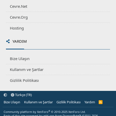
Cevre.Net
Cevre.Org
Hosting
YARDIM
Bize Ulaşın
Kullanım ve Şartlar
Gizlilik Politikası
Türkçe (TR)
Bize Ulaşın
Kullanım ve Şartlar
Gizlilik Politikası
Yardım
R
S
S
®
Community platform by XenForo
© 2010-2025 XenForo Ltd.
Parts of this site powered by
add-ons from DragonByte™
©2011-2026