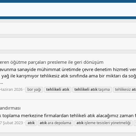
çeren öğütme parçaları presleme ile geri dönüşüm
avunma sanayide mühimmat üretimde çevre denetim hizmeti veriyo
ı yağ ile karışmıyor tehlikesiz atık sınıfında ama bir miktarı da
..
Haziran 2026
bor yağı
tehlikeli
atık
tehlikeli
atık
taşıma
tehlikesiz
at
tlandırması
 toplama merkezine firmalardan tehlikeli atık alacağımız zaman f
7 Şubat 2023
atık
atık
ara depolama
atık
işleme tesisleri yönetmeliği