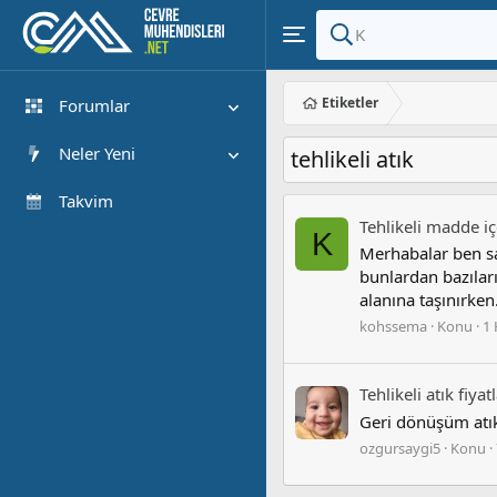
Etiketler
Forumlar
Yeni Mesajlar
Neler Yeni
tehlikeli atık
Forumlarda Ara
Öne çıkan içerik
Takvim
Tehlikeli madde i
Yeni Mesajlar
K
Merhabalar ben s
Son Etkinlik
bunlardan bazılar
alanına taşınırken.
kohssema
Konu
1 
Tehlikeli atık fiya
Geri dönüşüm atık
ozgursaygi5
Konu