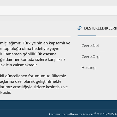
DESTEKLEDIKLERI
miçi ağımız, Türkiye'nin en kapsamlı ve
Cevre.Net
ri topluluğu olma hedefiyle yayın
r. Tamamen gönüllülük esasına
Cevre.Org
e dair her konuda sizlere karşılıksız
ak için çalışmaktadır.
Hosting
rekli güncellenen forumumuz, ülkemiz
yaçlarına özel olarak geliştirilmekte
rımız aracılığıyla sizlere kesintisiz ve
ktadır.
®
Community platform by XenForo
© 2010-2025 X