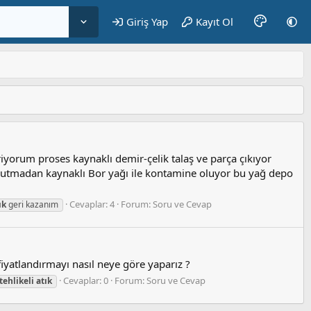
Giriş Yap
Kayıt Ol
rum proses kaynaklı demir-çelik talaş ve parça çıkıyor
 soğutmadan kaynaklı Bor yağı ile kontamine oluyor bu yağ depo
Cevaplar: 4
Forum:
Soru ve Cevap
ık
geri kazanım
iyatlandırmayı nasıl neye göre yaparız ?
Cevaplar: 0
Forum:
Soru ve Cevap
tehlikeli
atık