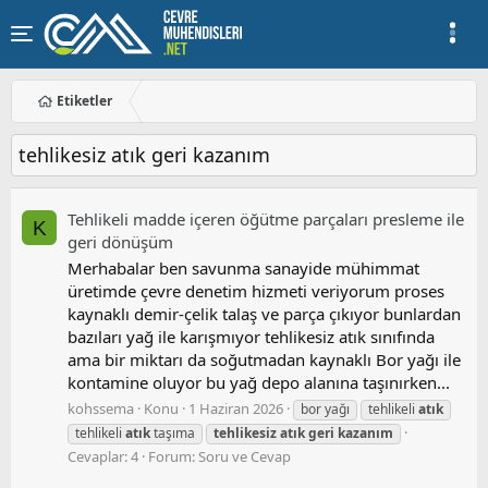
Etiketler
tehlikesiz atık geri kazanım
Tehlikeli madde içeren öğütme parçaları presleme ile
K
geri dönüşüm
Merhabalar ben savunma sanayide mühimmat
üretimde çevre denetim hizmeti veriyorum proses
kaynaklı demir-çelik talaş ve parça çıkıyor bunlardan
bazıları yağ ile karışmıyor tehlikesiz atık sınıfında
ama bir miktarı da soğutmadan kaynaklı Bor yağı ile
kontamine oluyor bu yağ depo alanına taşınırken...
kohssema
Konu
1 Haziran 2026
bor yağı
tehlikeli
atık
tehlikeli
atık
taşıma
tehlikesiz
atık
geri
kazanım
Cevaplar: 4
Forum:
Soru ve Cevap