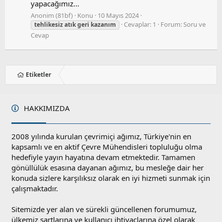
yapacağımız...
Anonim (81bf)
Konu
10 Mayıs 2024
Cevaplar: 1
Forum:
Soru ve
tehlikesiz
atık
geri
kazanım
Cevap
Etiketler
HAKKIMIZDA
2008 yılında kurulan çevrimiçi ağımız, Türkiye'nin en
kapsamlı ve en aktif Çevre Mühendisleri topluluğu olma
hedefiyle yayın hayatına devam etmektedir. Tamamen
gönüllülük esasına dayanan ağımız, bu mesleğe dair her
konuda sizlere karşılıksız olarak en iyi hizmeti sunmak için
çalışmaktadır.
Sitemizde yer alan ve sürekli güncellenen forumumuz,
ülkemiz şartlarına ve kullanıcı ihtiyaçlarına özel olarak