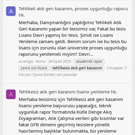
Tehlikeli atık geri kazanım, proses uygunluğu raporu
A
hk.
Merhaba, Danışmanlığını yaptığımız Tehlikeli Atık
Geri Kazanımı yapan bir tesisimiz var, Fakat bu tesis
Lisans Devri yapmış bir tesis. Şimdi ise Lisans
Yenileme zamanı geldi. Benim sorum ise bu tesis bu
lisans için zorunlu olan üniversite proses uygunluğu
raporunu yenilemeli miyim? Devri...
a.cengiz
Konu
26 Eylül 2025
akademik rapor
Cevaplar: 7
çevre izin lisans
tehlikesiz
atık
geri
kazanım
Forum:
Çevre İzinleri ve Lisanslar
Tehlikesiz atık geri kazanım lisansı yenileme hk.
A
Merhaba tesisimiz için Tehlikesiz atık geri kazanım
lisansı yenileme başvurusu yapacağız, teknik
uygunluk rapor formatında Kütle Denge Akış
Diyagramları, Atık Çalışma verileri gibi kısımlar var
fakat GFB dönemi geçirmiş tesislere yönelik
hazırlanmış başlıklar bulunmakta, biz yenileme