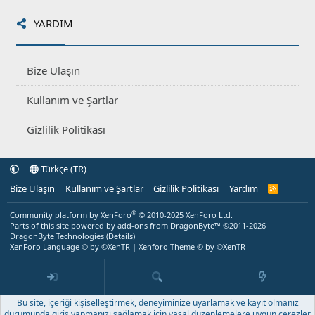
YARDIM
Bize Ulaşın
Kullanım ve Şartlar
Gizlilik Politikası
Türkçe (TR)
Bize Ulaşın
Kullanım ve Şartlar
Gizlilik Politikası
Yardım
R
S
S
®
Community platform by XenForo
© 2010-2025 XenForo Ltd.
Parts of this site powered by
add-ons from DragonByte™
©2011-2026
DragonByte Technologies
(
Details
)
XenForo Language © by ©XenTR
|
Xenforo Theme
© by ©XenTR
Bu site, içeriği kişiselleştirmek, deneyiminize uyarlamak ve kayıt olmanız
durumunda giriş yapmanızı sağlamak için yasal düzenlemelere uygun çerezler