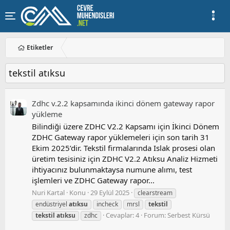
Etiketler
tekstil atıksu
Zdhc v.2.2 kapsamında i̇kinci dönem gateway rapor
yükleme
Bilindiği üzere ZDHC V2.2 Kapsamı için İkinci Dönem
ZDHC Gateway rapor yüklemeleri için son tarih 31
Ekim 2025’dir. Tekstil firmalarında Islak prosesi olan
üretim tesisiniz için ZDHC V2.2 Atıksu Analiz Hizmeti
ihtiyacınız bulunmaktaysa numune alımı, test
işlemleri ve ZDHC Gateway rapor...
Nuri Kartal
Konu
29 Eylül 2025
clearstream
endüstriyel
atıksu
incheck
mrsl
tekstil
Cevaplar: 4
Forum:
Serbest Kürsü
tekstil
atıksu
zdhc