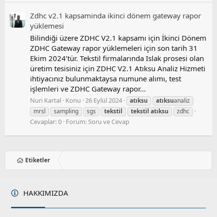
Zdhc v2.1 kapsaminda i̇ki̇nci̇ dönem gateway rapor
yüklemesi̇
Bilindiği üzere ZDHC V2.1 kapsamı için İkinci Dönem
ZDHC Gateway rapor yüklemeleri için son tarih 31
Ekim 2024’tür. Tekstil firmalarında Islak prosesi olan
üretim tesisiniz için ZDHC V2.1 Atıksu Analiz Hizmeti
ihtiyacınız bulunmaktaysa numune alımı, test
işlemleri ve ZDHC Gateway rapor...
Nuri Kartal
Konu
26 Eylül 2024
atıksu
atıksu
analiz
mrsl
sampling
sgs
tekstil
tekstil
atıksu
zdhc
Cevaplar: 0
Forum:
Soru ve Cevap
Etiketler
HAKKIMIZDA