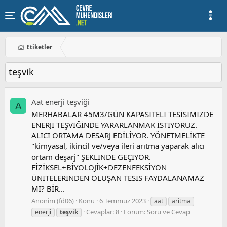
Etiketler
teşvi̇k
Aat enerji̇ teşvi̇ği̇
A
MERHABALAR 45M3/GÜN KAPASİTELİ TESİSİMİZDE
ENERJİ TEŞVİĞİNDE YARARLANMAK İSTİYORUZ.
ALICI ORTAMA DESARJ EDİLİYOR. YÖNETMELİKTE
"kimyasal, ikincil ve/veya ileri arıtma yaparak alıcı
ortam deşarj" ŞEKLİNDE GEÇİYOR.
FİZİKSEL+BİYOLOJİK+DEZENFEKSİYON
ÜNİTELERİNDEN OLUŞAN TESİS FAYDALANAMAZ
MI? BİR...
Anonim (fd06)
Konu
6 Temmuz 2023
aat
aritma
Cevaplar: 8
Forum:
Soru ve Cevap
enerji
teşvi̇k