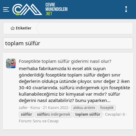
Etiketler
toplam sülfür
Foseptikte toplam sülfür giderimi nasıl olur?
merhaba fabrikamızda ki evsel atık suyun
gönderildiği foseptikte toplam sülfür değeri sınır
değerlerin oldukça üstünde çıkıyor. sınır değer 2 iken
30-40 civarlarında. sülfürü indirgemek için foseptikte
kullanabileceğimiz bir kimyasal var mıdır? sülfür
değerini nasıl azaltabiliriz? bunu yaparken...
zafer
Konu
21 Kasım 2022
atıksu arıtımı
foseptik
Cevaplar: 6
sülfür
sülfür
ü indirgemek
toplam
sülfür
Forum:
Soru ve Cevap