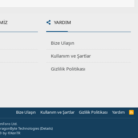
MIZ
YARDIM
Bize Ulaşın
Kullanım ve Şartlar
Gizlilik Politikası
Bize Ulaşın
Kullanım ve Şartlar
Gizlilik Politikası
Yardım
R
S
S
enForo Ltd.
ragonByte Technologies
(
Details
)
© by ©XenTR