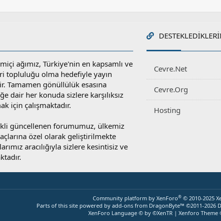
DESTEKLEDIKLERI
miçi ağımız, Türkiye'nin en kapsamlı ve
Cevre.Net
ri topluluğu olma hedefiyle yayın
r. Tamamen gönüllülük esasına
Cevre.Org
e dair her konuda sizlere karşılıksız
ak için çalışmaktadır.
Hosting
rekli güncellenen forumumuz, ülkemiz
yaçlarına özel olarak geliştirilmekte
rımız aracılığıyla sizlere kesintisiz ve
ktadır.
®
Community platform by XenForo
© 2010-2025 X
Parts of this site powered by
add-ons from DragonByte™
©2011-2026
D
XenForo Language © by ©XenTR
|
Xenforo Theme