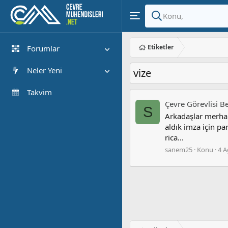
Etiketler
Forumlar
Yeni Mesajlar
Neler Yeni
vize
Forumlarda Ara
Öne çıkan içerik
Takvim
Çevre Görevlisi Be
Yeni Mesajlar
S
Arkadaşlar merhaba
Son Etkinlik
aldık imza için pa
rica...
sanem25
Konu
4 A