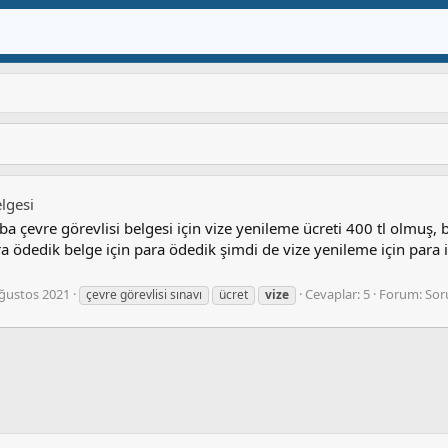
lgesi
 çevre görevlisi belgesi için vize yenileme ücreti 400 tl olmuş, b
ra ödedik belge için para ödedik şimdi de vize yenileme için para
ğustos 2021
Cevaplar: 5
Forum:
Sor
çevre görevlisi sınavı
ücret
vize