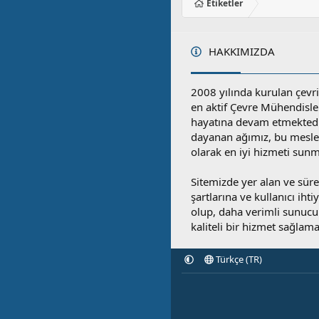
Etiketler
HAKKIMIZDA
2008 yılında kurulan çevri
en aktif Çevre Mühendisle
hayatına devam etmektedi
dayanan ağımız, bu mesleğ
olarak en iyi hizmeti sunm
Sitemizde yer alan ve sü
şartlarına ve kullanıcı ihti
olup, daha verimli sunucula
kaliteli bir hizmet sağlama
Türkçe (TR)