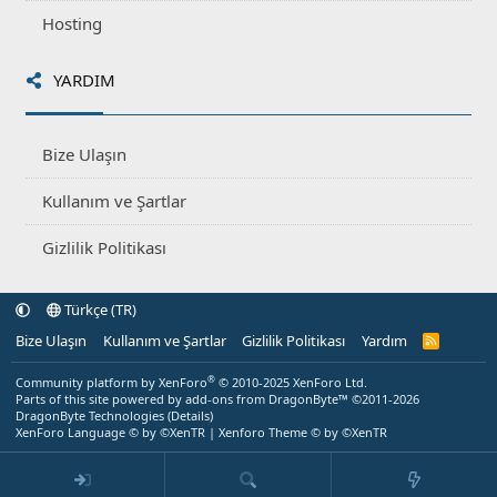
Hosting
YARDIM
Bize Ulaşın
Kullanım ve Şartlar
Gizlilik Politikası
Türkçe (TR)
Bize Ulaşın
Kullanım ve Şartlar
Gizlilik Politikası
Yardım
R
S
S
®
Community platform by XenForo
© 2010-2025 XenForo Ltd.
Parts of this site powered by
add-ons from DragonByte™
©2011-2026
DragonByte Technologies
(
Details
)
XenForo Language © by ©XenTR
|
Xenforo Theme
© by ©XenTR