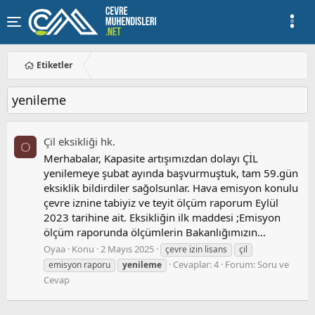
Etiketler
yeni̇leme
Çi̇l eksikliği hk.
O
Merhabalar, Kapasite artışımızdan dolayı ÇİL
yenilemeye şubat ayında başvurmuştuk, tam 59.gün
eksiklik bildirdiler sağolsunlar. Hava emisyon konulu
çevre iznine tabiyiz ve teyit ölçüm raporum Eylül
2023 tarihine ait. Eksikliğin ilk maddesi ;Emisyon
ölçüm raporunda ölçümlerin Bakanlığımızın...
Oyaa
Konu
2 Mayıs 2025
çevre izin lisans
çi̇l
Cevaplar: 4
Forum:
Soru ve
emisyon raporu
yeni̇leme
Cevap