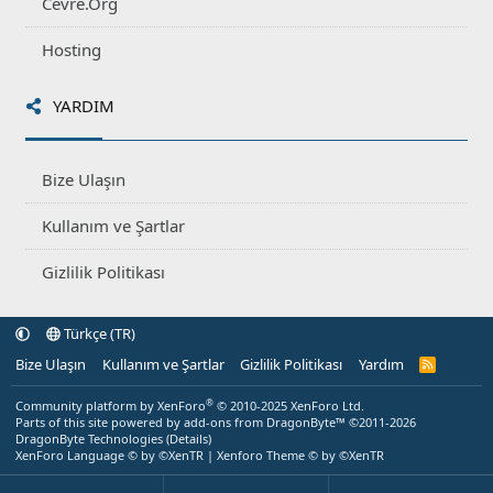
Cevre.Org
Hosting
YARDIM
Bize Ulaşın
Kullanım ve Şartlar
Gizlilik Politikası
Türkçe (TR)
Bize Ulaşın
Kullanım ve Şartlar
Gizlilik Politikası
Yardım
R
S
S
®
Community platform by XenForo
© 2010-2025 XenForo Ltd.
Parts of this site powered by
add-ons from DragonByte™
©2011-2026
DragonByte Technologies
(
Details
)
XenForo Language © by ©XenTR
|
Xenforo Theme
© by ©XenTR