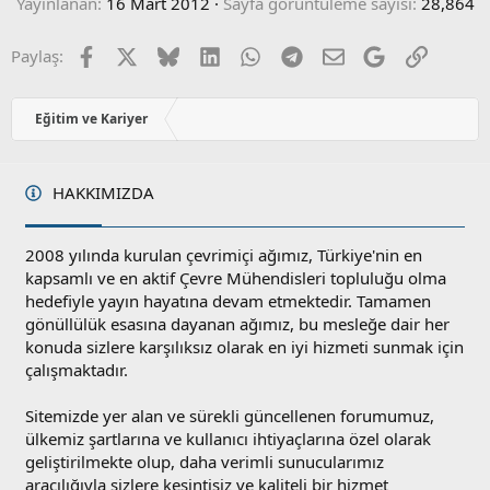
Yayınlanan
16 Mart 2012
Sayfa görüntüleme sayısı
28,864
Facebook
X
Bluesky
LinkedIn
WhatsApp
Telegram
E-posta
Google
Link
Paylaş:
Eğitim ve Kariyer
HAKKIMIZDA
2008 yılında kurulan çevrimiçi ağımız, Türkiye'nin en
kapsamlı ve en aktif Çevre Mühendisleri topluluğu olma
hedefiyle yayın hayatına devam etmektedir. Tamamen
gönüllülük esasına dayanan ağımız, bu mesleğe dair her
konuda sizlere karşılıksız olarak en iyi hizmeti sunmak için
çalışmaktadır.
Sitemizde yer alan ve sürekli güncellenen forumumuz,
ülkemiz şartlarına ve kullanıcı ihtiyaçlarına özel olarak
geliştirilmekte olup, daha verimli sunucularımız
aracılığıyla sizlere kesintisiz ve kaliteli bir hizmet