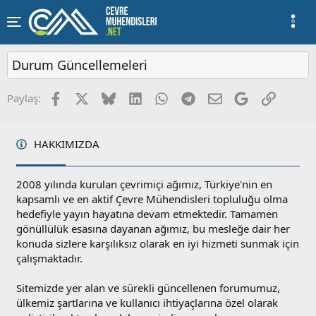
Durum Güncellemeleri
Facebook
X
Bluesky
LinkedIn
WhatsApp
Telegram
E-posta
Google
Link
Paylaş:
HAKKIMIZDA
2008 yılında kurulan çevrimiçi ağımız, Türkiye'nin en
kapsamlı ve en aktif Çevre Mühendisleri topluluğu olma
hedefiyle yayın hayatına devam etmektedir. Tamamen
gönüllülük esasına dayanan ağımız, bu mesleğe dair her
konuda sizlere karşılıksız olarak en iyi hizmeti sunmak için
çalışmaktadır.
Sitemizde yer alan ve sürekli güncellenen forumumuz,
ülkemiz şartlarına ve kullanıcı ihtiyaçlarına özel olarak