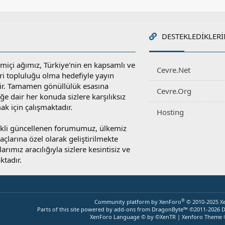
DESTEKLEDIKLERI
miçi ağımız, Türkiye'nin en kapsamlı ve
Cevre.Net
ri topluluğu olma hedefiyle yayın
r. Tamamen gönüllülük esasına
Cevre.Org
e dair her konuda sizlere karşılıksız
ak için çalışmaktadır.
Hosting
rekli güncellenen forumumuz, ülkemiz
yaçlarına özel olarak geliştirilmekte
rımız aracılığıyla sizlere kesintisiz ve
ktadır.
®
Community platform by XenForo
© 2010-2025 X
Parts of this site powered by
add-ons from DragonByte™
©2011-2026
D
XenForo Language © by ©XenTR
|
Xenforo Theme