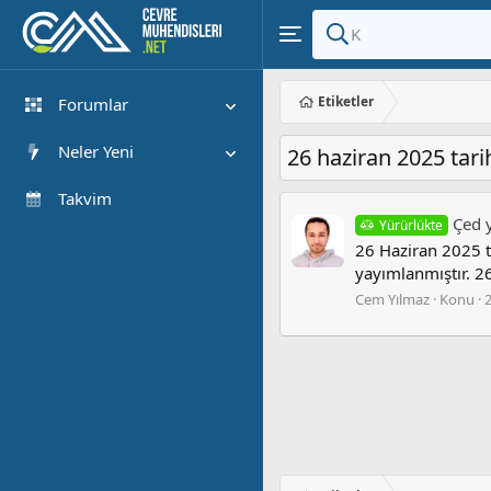
Etiketler
Forumlar
Yeni Mesajlar
Neler Yeni
26 haziran 2025 tari
Forumlarda Ara
Öne çıkan içerik
Takvim
Çed 
Yürürlükte
Yeni Mesajlar
26 Haziran 2025 t
Son Etkinlik
yayımlanmıştır. 
Cem Yılmaz
Konu