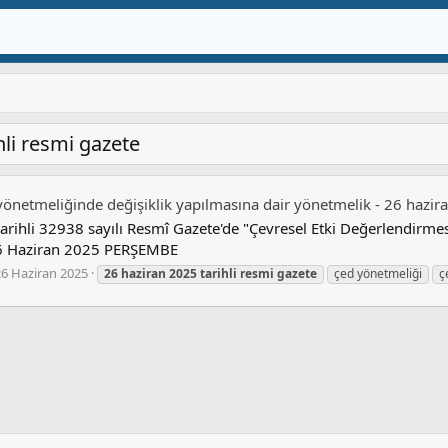
hli resmi gazete
yönetmeliğinde değişiklik yapılmasına dair yönetmelik - 26 hazir
arihli 32938 sayılı Resmî Gazete'de "Çevresel Etki Değerlendirme
26 Haziran 2025 PERŞEMBE
26 Haziran 2025
26
haziran
2025
tarihli
resmi
gazete
çed yönetmeliği
ç