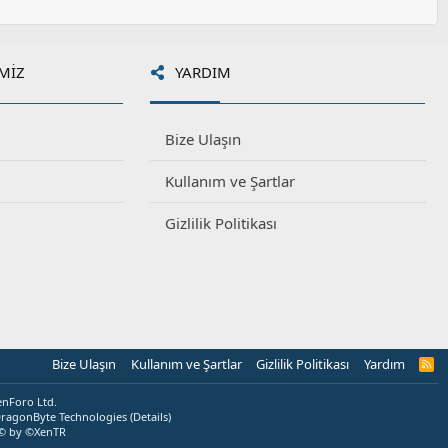
MIZ
YARDIM
Bize Ulaşın
Kullanım ve Şartlar
Gizlilik Politikası
Bize Ulaşın
Kullanım ve Şartlar
Gizlilik Politikası
Yardım
R
S
S
enForo Ltd.
ragonByte Technologies
(
Details
)
© by ©XenTR