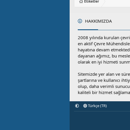
Etiketler
HAKKIMIZDA
2008 yılında kurulan çevri
en aktif Çevre Mühendisle
hayatına devam etmektedi
dayanan ağımız, bu mesleğ
olarak en iyi hizmeti sunm
Sitemizde yer alan ve sü
şartlarına ve kullanıcı ihti
olup, daha verimli sunucula
kaliteli bir hizmet sağlama
Türkçe (TR)