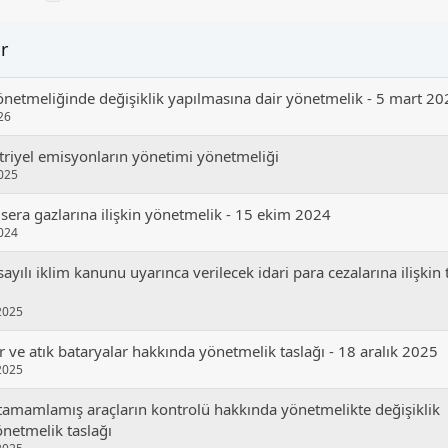
r
önetmeliğinde değişiklik yapılmasına dair yönetmelik - 5 mart 2
26
triyel emisyonların yönetimi yönetmeliği
025
 sera gazlarına i̇lişkin yönetmelik - 15 ekim 2024
024
ayılı i̇klim kanunu uyarınca verilecek i̇dari para cezalarına i̇lişkin 
 2025
r ve atık bataryalar hakkında yönetmelik taslağı - 18 aralık 2025
 2025
amamlamış araçların kontrolü hakkında yönetmelikte değişiklik
önetmelik taslağı