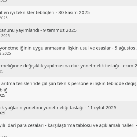
 2025
 en i̇yi teknikler tebliğleri - 30 kasım 2025
2025
m kanunu yayımlandı - 9 temmuz 2025
 2025
 yönetmeliğinin uygulanmasına i̇lişkin usul ve esaslar - 5 ağusto
s 2025
meliğinde değişiklik yapılmasına dair yönetmelik taslağı - ekim
25
 arıtma tesislerinde çalışan teknik personele i̇lişkin tebliğde değiş
bliğ
025
atık yağların yönetimi yönetmeliği taslağı - 11 eylül 2025
025
ılı i̇dari para cezaları - karşılaştırma tablosu ve açıklamalı halleri 