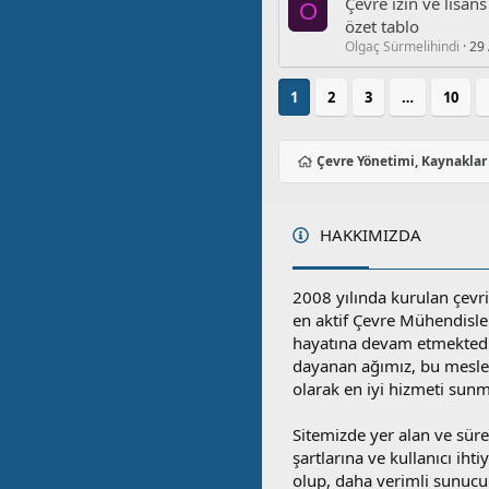
Çevre i̇zin ve lisa
O
özet tablo
Olgaç Sürmelihindi
29 
1
2
3
…
10
Çevre Yönetimi, Kaynaklar
HAKKIMIZDA
2008 yılında kurulan çevri
en aktif Çevre Mühendisle
hayatına devam etmektedi
dayanan ağımız, bu mesleğ
olarak en iyi hizmeti sunm
Sitemizde yer alan ve sü
şartlarına ve kullanıcı ihti
olup, daha verimli sunucula