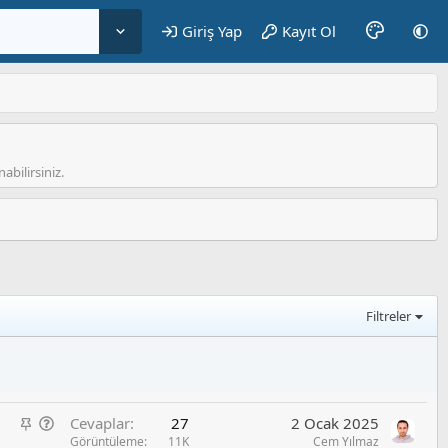
Giriş Yap
Kayıt Ol
abilirsiniz.
Filtreler
S
G
Cevaplar
27
2 Ocak 2025
a
e
Görüntüleme
11K
Cem Yılmaz