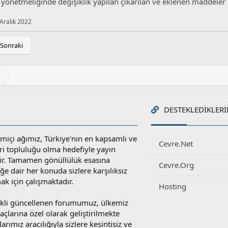
ns yönetmeliğinde değişiklik yapılan çıkarılan ve eklenen maddeler i
Aralık 2022
Sonraki
DESTEKLEDIKLERI
miçi ağımız, Türkiye'nin en kapsamlı ve
Cevre.Net
ri topluluğu olma hedefiyle yayın
r. Tamamen gönüllülük esasına
Cevre.Org
e dair her konuda sizlere karşılıksız
ak için çalışmaktadır.
Hosting
rekli güncellenen forumumuz, ülkemiz
yaçlarına özel olarak geliştirilmekte
rımız aracılığıyla sizlere kesintisiz ve