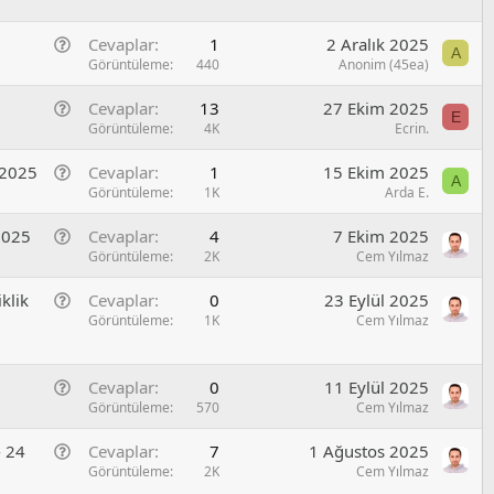
n
/
u
e
S
G
Cevaplar
1
2 Aralık 2025
l
o
A
e
Görüntüleme
440
Anonim (45ea)
/
r
n
S
u
G
Cevaplar
13
27 Ekim 2025
e
o
E
e
Görüntüleme
4K
Ecrin.
l
r
n
/
u
G
s 2025
Cevaplar
1
15 Ekim 2025
e
S
A
e
Görüntüleme
1K
Arda E.
l
o
n
/
r
G
 2025
Cevaplar
4
7 Ekim 2025
e
S
u
e
Görüntüleme
2K
Cem Yılmaz
l
o
n
/
r
G
iklik
Cevaplar
0
23 Eylül 2025
e
S
u
e
Görüntüleme
1K
Cem Yılmaz
l
o
n
/
r
e
S
u
G
Cevaplar
0
11 Eylül 2025
l
o
e
Görüntüleme
570
Cem Yılmaz
/
r
n
S
u
G
- 24
Cevaplar
7
1 Ağustos 2025
e
o
e
Görüntüleme
2K
Cem Yılmaz
l
r