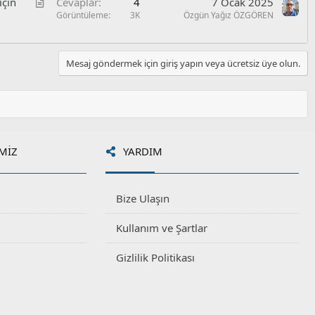
M
̇çin
Cevaplar
4
7 Ocak 2025
a
S
u
a
Görüntüleme
3K
Özgün Yağız ÖZGÖREN
l
o
k
e
r
a
u
l
Mesaj göndermek için giriş yapın veya ücretsiz üye olun.
e
MIZ
YARDIM
Bize Ulaşın
Kullanım ve Şartlar
Gizlilik Politikası