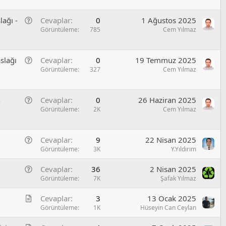
n
/
u
e
S
G
lağı -
Cevaplar
0
1 Ağustos 2025
l
o
e
Görüntüleme
785
Cem Yılmaz
/
r
n
S
u
e
o
G
slağı
Cevaplar
0
19 Temmuz 2025
l
r
e
Görüntüleme
327
Cem Yılmaz
/
u
n
S
e
o
G
n
Cevaplar
0
26 Haziran 2025
l
r
e
Görüntüleme
2K
Cem Yılmaz
/
u
n
S
e
o
G
Cevaplar
9
22 Nisan 2025
l
r
e
Görüntüleme
3K
Y.Yıldırım
/
u
n
S
G
Cevaplar
36
2 Nisan 2025
e
o
e
Görüntüleme
7K
Şafak Yılmaz
l
r
n
/
u
M
Cevaplar
3
13 Ocak 2025
e
S
a
Görüntüleme
1K
Hüseyin Can Ceylan
l
o
k
/
r