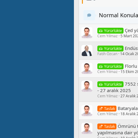
Normal Konula
Çed y
Yürürlükte
Cem Yılmaz
5 Mart 20
Endüs
Yürürlükte
Fatih Özcan
14 Ocak 2
Florlu
Yürürlükte
Cem Yılmaz
15 Ekim 2
7552 s
Yürürlükte
- 27 aralık 2025
Cem Yılmaz
27 Aralık
Bataryala
Taslak
Cem Yılmaz
18 Aralık
Ömrünü t
Taslak
yapılmasına dair y