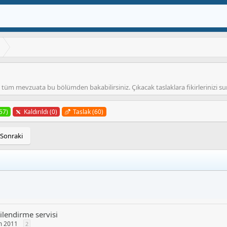
n tüm mevzuata bu bölümden bakabilirsiniz. Çıkacak taslaklara fikirlerinizi sun
57)
Kaldırıldı (0)
Taslak (60)
Sonraki
ilendirme servisi
m 2011
2