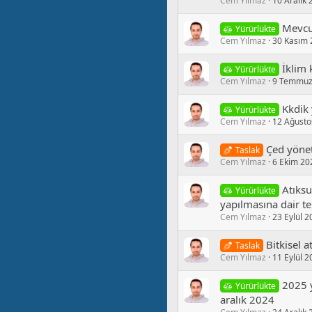
Cem Yılmaz
10 Aralık
Mevcut
Yürürlükte
Cem Yılmaz
30 Kasım 
İkli
Yürürlükte
Cem Yılmaz
9 Temmuz
Kkdi̇k
Yürürlükte
Cem Yılmaz
12 Ağusto
Çed yönet
Taslak
Cem Yılmaz
6 Ekim 20
Atıksu
Yürürlükte
yapılmasına dair te
Cem Yılmaz
23 Eylül 2
Bitkisel 
Taslak
Cem Yılmaz
11 Eylül 2
2025 y
Yürürlükte
aralık 2024