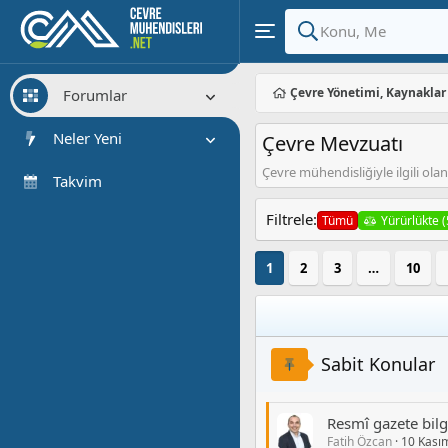
Çevre Yönetimi, Kaynaklar
Forumlar
Yeni Mesajlar
Neler Yeni
Çevre Mevzuatı
Forumlarda Ara
Çevre mühendisliğiyle ilgili ola
Öne çıkan içerik
Takvim
Yeni Mesajlar
Filtrele:
Tümü
Yürürlükte (
Son Etkinlik
1
2
3
…
10
Sabit Konular
Resmî gazete bilg
Fatih Özcan
10 Kası