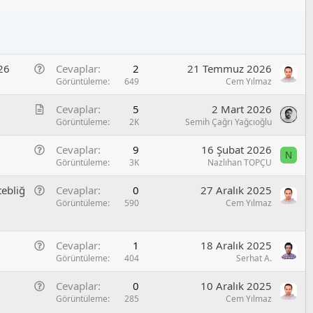
b
n
i
e
t
l
/
G
026
Cevaplar
2
21 Temmuz 2026
S
e
Görüntüleme
649
Cem Yılmaz
o
n
r
M
Cevaplar
5
2 Mart 2026
e
u
a
Görüntüleme
2K
Semih Çağrı Yağcıoğlu
l
k
/
G
Cevaplar
9
16 Şubat 2026
a
S
N
e
Görüntüleme
3K
Nazlıhan TOPÇU
l
o
n
e
r
G
tebliğ
Cevaplar
0
27 Aralık 2025
e
u
e
Görüntüleme
590
Cem Yılmaz
l
n
/
e
S
G
Cevaplar
1
18 Aralık 2025
l
o
e
Görüntüleme
404
Serhat A.
/
r
n
S
u
G
Cevaplar
0
10 Aralık 2025
e
o
e
Görüntüleme
285
Cem Yılmaz
l
r