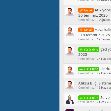
Cem Yılmaz
24 Aralık
Atık yöne
Taslak
30 temmuz 2025
Cem Yılmaz
1 Ağustos
Hava kali
Taslak
- 18 temmuz 2025
Cem Yılmaz
19 Temmu
Çed yö
Yürürlükte
2025
Cem Yılmaz
26 Hazira
Florlu
Yürürlükte
Cem Yılmaz
29 Hazira
Atıksu Bilgi Siste
Cem Yılmaz
16 Hazira
Su ver
Yürürlükte
Fatih Özcan
2 Ocak 20