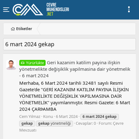
Etiketler
6 mart 2024 gekap
Geri̇ kazanim katilim payina i̇li̇şki̇n
Yürürlükte
yönetmeli̇kte deği̇şi̇kli̇k yapilmasina dai̇r yönetmeli̇k
- 6 mart 2024
Merhaba, 6 Mart 2024 tarihli 32481 sayılı Resmi
Gazete'de "GERİ KAZANIM KATILIM PAYINA İLİŞKİN
YÖNETMELİKTE DEĞİŞİKLİK YAPILMASINA DAİR
YÖNETMELİK" yayımlanmıştır. Resmi Gazete: 6 Mart
2024 ÇARÞAMBA
Cem Yılmaz
Konu
6 Mart 2024
6
mart
2024
gekap
Cevaplar: 0
Forum:
Çevre
gekap
gekap
yönetmeliği
Mevzuatı