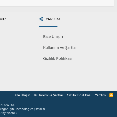
MIZ
YARDIM
Bize Ulaşın
Kullanım ve Şartlar
Gizlilik Politikası
Bize Ulaşın
Kullanım ve Şartlar
Gizlilik Politikası
Yardım
R
S
S
enForo Ltd.
ragonByte Technologies
(
Details
)
© by ©XenTR