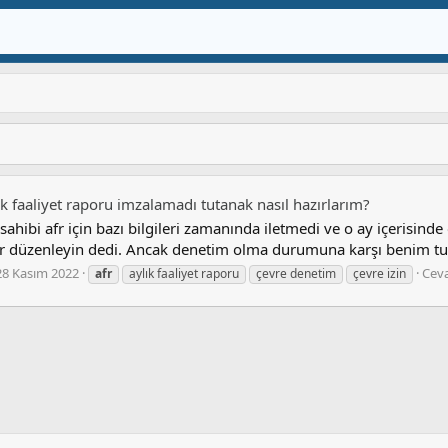
lık faaliyet raporu imzalamadı tutanak nasıl hazırlarım?
ahibi afr için bazı bilgileri zamanında iletmedi ve o ay içerisinde
r düzenleyin dedi. Ancak denetim olma durumuna karşı benim tuta
28 Kasım 2022
Ceva
afr
aylık faaliyet raporu
çevre denetim
çevre izin