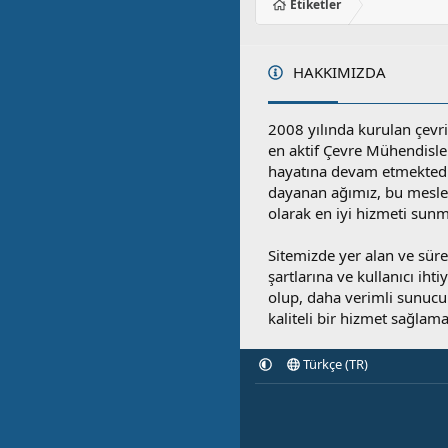
Etiketler
HAKKIMIZDA
2008 yılında kurulan çevri
en aktif Çevre Mühendisle
hayatına devam etmektedi
dayanan ağımız, bu mesleğ
olarak en iyi hizmeti sunm
Sitemizde yer alan ve sü
şartlarına ve kullanıcı ihti
olup, daha verimli sunucula
kaliteli bir hizmet sağlama
Türkçe (TR)