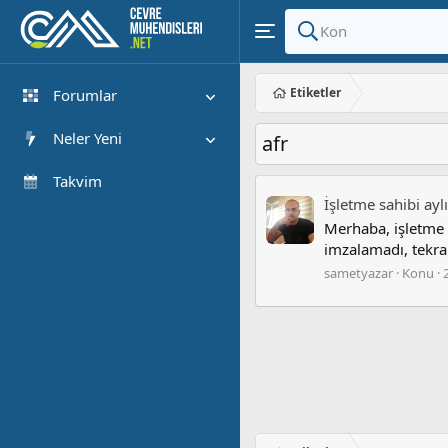
Etiketler
Forumlar
Yeni Mesajlar
Neler Yeni
afr
Forumlarda Ara
Öne çıkan içerik
Takvim
İşletme sahibi ay
Yeni Mesajlar
Merhaba, işletme s
Son Etkinlik
imzalamadı, tekra
sametyazar
Konu