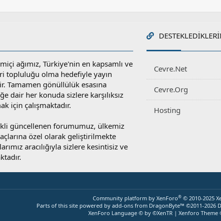
DESTEKLEDIKLERI
miçi ağımız, Türkiye'nin en kapsamlı ve
Cevre.Net
ri topluluğu olma hedefiyle yayın
r. Tamamen gönüllülük esasına
Cevre.Org
e dair her konuda sizlere karşılıksız
ak için çalışmaktadır.
Hosting
rekli güncellenen forumumuz, ülkemiz
yaçlarına özel olarak geliştirilmekte
rımız aracılığıyla sizlere kesintisiz ve
ktadır.
®
Community platform by XenForo
© 2010-2025 X
Parts of this site powered by
add-ons from DragonByte™
©2011-2026
D
XenForo Language © by ©XenTR
|
Xenforo Theme