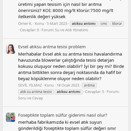
üretimi yapan tesisim için nasıl bir arıtma
önerirsiniz? KOİ: 8000 mg/lt Klorür:7500 mg/lt
iletkenlik değeri yüksek
Ömer K.
Konu
5 Mart 2023
atıksu
arıtımı
cmc
klorür
Cevaplar: 0
Forum:
Su ve Atık Yönetimi
Evsel atıksu arıtma tesisi problem
Merhabalar Evsel atık su arıtma tesisi havalandırma
havuzunda blowerlar çalıştığında tesisi detarjan
kokusu oluşuyor neden olabilir? İyi bir şey mi? Birde
arıtma bittikten sonra deşarj noktasında da hafif bir
beyaz köpüklenme oluyor neden olabilir?
SEVİL YILMAZ
Konu
18 Ocak 2023
arıtma
Cevaplar: 5
Forum:
atık su arıtma tesisi
atıksu
arıtımı
Soru ve Cevap
Foseptikte toplam sülfür giderimi nasıl olur?
merhaba fabrikamızda ki evsel atık suyun
gönderildiği foseptikte toplam sülfür değeri sınır