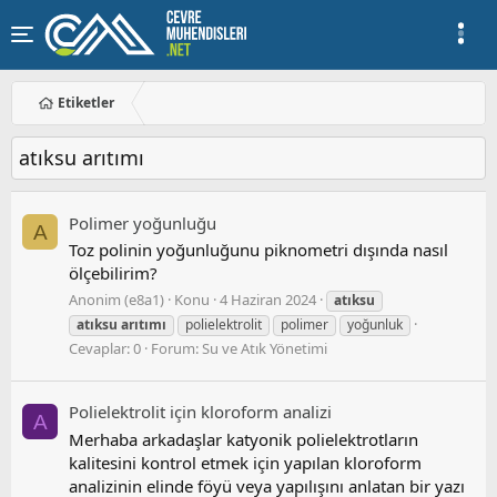
Etiketler
atıksu arıtımı
Polimer yoğunluğu
A
Toz polinin yoğunluğunu piknometri dışında nasıl
ölçebilirim?
Anonim (e8a1)
Konu
4 Haziran 2024
atıksu
atıksu
arıtımı
polielektrolit
polimer
yoğunluk
Cevaplar: 0
Forum:
Su ve Atık Yönetimi
Polielektrolit için kloroform analizi
A
Merhaba arkadaşlar katyonik polielektrotların
kalitesini kontrol etmek için yapılan kloroform
analizinin elinde föyü veya yapılışını anlatan bir yazı