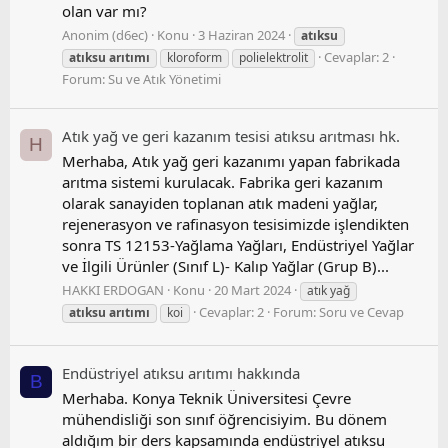
olan var mı?
Anonim (d6ec)
Konu
3 Haziran 2024
atıksu
Cevaplar: 2
atıksu
arıtımı
kloroform
polielektrolit
Forum:
Su ve Atık Yönetimi
Atık yağ ve geri kazanım tesisi atıksu arıtması hk.
H
Merhaba, Atık yağ geri kazanımı yapan fabrikada
arıtma sistemi kurulacak. Fabrika geri kazanım
olarak sanayiden toplanan atık madeni yağlar,
rejenerasyon ve rafinasyon tesisimizde işlendikten
sonra TS 12153-Yağlama Yağları, Endüstriyel Yağlar
ve İlgili Ürünler (Sınıf L)- Kalıp Yağlar (Grup B)...
HAKKI ERDOGAN
Konu
20 Mart 2024
atık yağ
Cevaplar: 2
Forum:
Soru ve Cevap
atıksu
arıtımı
koi
Endüstriyel atıksu arıtımı hakkında
B
Merhaba. Konya Teknik Üniversitesi Çevre
mühendisliği son sınıf öğrencisiyim. Bu dönem
aldığım bir ders kapsamında endüstriyel atıksu