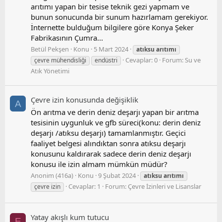
arıtımı yapan bir tesise teknik gezi yapmam ve
bunun sonucunda bir sunum hazırlamam gerekiyor.
İnternette bulduğum bilgilere göre Konya Şeker
Fabrikasının Çumra...
Betül Pekşen
Konu
5 Mart 2024
atıksu
arıtımı
Cevaplar: 0
Forum:
Su ve
çevre mühendisliği
endüstri
Atık Yönetimi
Çevre i̇zin konusunda değişiklik
A
Ön arıtma ve derin deniz deşarjı yapan bir arıtma
tesisinin uygunluk ve gfb süreci(konu: derin deniz
deşarjı /atıksu deşarjı) tamamlanmıştır. Geçici
faaliyet belgesi alındıktan sonra atıksu deşarjı
konusunu kaldırarak sadece derin deniz deşarjı
konusu ile izin almam mümkün müdür?
Anonim (416a)
Konu
9 Şubat 2024
atıksu
arıtımı
Cevaplar: 1
Forum:
Çevre İzinleri ve Lisanslar
çevre izin
Yatay akışlı kum tutucu
E