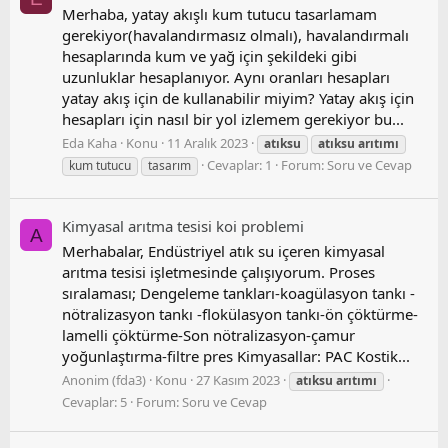
Merhaba, yatay akışlı kum tutucu tasarlamam
gerekiyor(havalandırmasız olmalı), havalandırmalı
hesaplarında kum ve yağ için şekildeki gibi
uzunluklar hesaplanıyor. Aynı oranları hesapları
yatay akış için de kullanabilir miyim? Yatay akış için
hesapları için nasıl bir yol izlemem gerekiyor bu...
Eda Kaha
Konu
11 Aralık 2023
atıksu
atıksu
arıtımı
Cevaplar: 1
Forum:
Soru ve Cevap
kum tutucu
tasarım
Kimyasal arıtma tesisi koi̇ problemi
A
Merhabalar, Endüstriyel atık su içeren kimyasal
arıtma tesisi işletmesinde çalışıyorum. Proses
sıralaması; Dengeleme tankları-koagülasyon tankı -
nötralizasyon tankı -flokülasyon tankı-ön çöktürme-
lamelli çöktürme-Son nötralizasyon-çamur
yoğunlaştırma-filtre pres Kimyasallar: PAC Kostik...
Anonim (fda3)
Konu
27 Kasım 2023
atıksu
arıtımı
Cevaplar: 5
Forum:
Soru ve Cevap