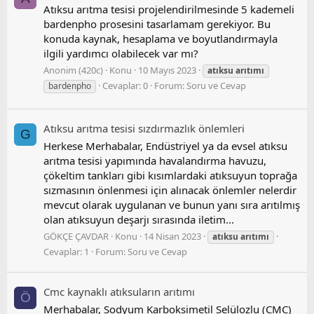
Atıksu arıtma tesisi projelendirilmesinde 5 kademeli
bardenpho prosesini tasarlamam gerekiyor. Bu
konuda kaynak, hesaplama ve boyutlandırmayla
ilgili yardımcı olabilecek var mı?
Anonim (420c)
Konu
10 Mayıs 2023
atıksu
arıtımı
Cevaplar: 0
Forum:
Soru ve Cevap
bardenpho
Atıksu arıtma tesisi sızdırmazlık önlemleri
G
Herkese Merhabalar, Endüstriyel ya da evsel atıksu
arıtma tesisi yapımında havalandırma havuzu,
çökeltim tankları gibi kısımlardaki atıksuyun toprağa
sızmasının önlenmesi için alınacak önlemler nelerdir
mevcut olarak uygulanan ve bunun yanı sıra arıtılmış
olan atıksuyun deşarjı sırasında iletim...
GÖKÇE ÇAVDAR
Konu
14 Nisan 2023
atıksu
arıtımı
Cevaplar: 1
Forum:
Soru ve Cevap
Cmc kaynaklı atıksuların arıtımı
Ö
Merhabalar, Sodyum Karboksimetil Selülozlu (CMC)