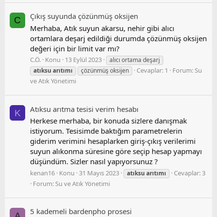
Çıkış suyunda çözünmüş oksijen
C
Merhaba, Atık suyun akarsu, nehir gibi alıcı
ortamlara deşarj edildiği durumda çözünmüş oksijen
değeri için bir limit var mı?
C.Ö.
Konu
13 Eylül 2023
alıcı ortama deşarj
Cevaplar: 1
Forum:
Su
atıksu
arıtımı
çözünmüş oksijen
ve Atık Yönetimi
Atıksu arıtma tesisi verim hesabı
K
Herkese merhaba, bir konuda sizlere danışmak
istiyorum. Tesisimde baktığım parametrelerin
giderim verimini hesaplarken giriş-çıkış verilerimi
suyun alıkonma süresine göre seçip hesap yapmayı
düşündüm. Sizler nasıl yapıyorsunuz ?
kenan16
Konu
31 Mayıs 2023
Cevaplar: 3
atıksu
arıtımı
Forum:
Su ve Atık Yönetimi
5 kademeli bardenpho prosesi
A