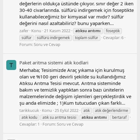
değerlerin oldukça üstünde çıkıyor. sınır değer 2 iken
30-40 civarlarında. sülfürü indirgemek için foseptikte
kullanabileceğimiz bir kimyasal var mıdır? sülfür
değerini nasıl azaltabiliriz? bunu yaparken...
zafer
Konu
21 Kasım 2022
atıksu
arıtımı
foseptik
Cevaplar: 6
sülfür
sülfürü indirgemek
toplam sülfür
Forum:
Soru ve Cevap
Paket aritma si̇stemi̇ atik kodlari
T
Merhaba; Tesisimizde Araç yıkama için kurulmuş
olan ve %100 geri devirli şekilde su kullandığımız
Atıksu Arıtma Tesisi mevcut. Arıtma sisteminde
bakım ve temizlik yaptıktan sonra bazı ünitelerin
malzemelerinde değişim işlemleri gerçekleştirdik ve
şu anda elimizde ; 1)Kum tutucudan çıkan farklı...
tarikkucuk
Konu
25 Eylül 2022
atık
atık değerlendirme
atık kodu
atık su arıtma tesisi
atıksu
arıtımı
bertaraf
Cevaplar: 1
Forum:
Soru ve Cevap