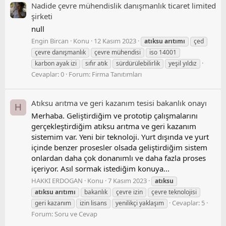
Nadide çevre mühendislik danışmanlık ticaret limited
şirketi
null
Engin Bircan
Konu
12 Kasım 2023
atıksu
arıtımı
çed
çevre danışmanlık
çevre mühendisi
iso 14001
karbon ayak izi
sıfır atık
sürdürülebilirlik
yeşil yıldız
Cevaplar: 0
Forum:
Firma Tanıtımları
Atıksu arıtma ve geri kazanım tesisi bakanlık onayı
H
Merhaba. Geliştirdiğim ve prototip çalışmalarını
gerçekleştirdiğim atıksu arıtma ve geri kazanım
sistemim var. Yeni bir teknoloji. Yurt dışında ve yurt
içinde benzer prosesler olsada geliştirdiğim sistem
onlardan daha çok donanımlı ve daha fazla proses
içeriyor. Asıl sormak istediğim konuya...
HAKKI ERDOGAN
Konu
7 Kasım 2023
atıksu
atıksu
arıtımı
bakanlık
çevre izin
çevre teknolojisi
Cevaplar: 5
geri kazanım
izin lisans
yenilikçi yaklaşım
Forum:
Soru ve Cevap