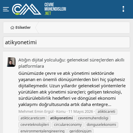
Etiketler
atikyonetimi
Atığın dijital yolculuğu: geleneksel süreçlerden akıllı
platformlara
Günümüzde çevre ve atık yönetimi sektöründe
yaşanan en önemli dönüşümlerden biri hiç şüphesiz
dijitalleşmedir. Uzun yıllardır geleneksel yöntemlerle
yürütülen atık yönetimi süreçleri; gelişen teknoloji,
sürdürülebilirlik hedefleri ve döngüsel ekonomi
yaklaşımı doğrultusunda artık daha entegre...
Mehmet Emin Ergül
Konu
11 Mayıs 2026
atikticareti
atikticareticom
atikyonetimi
cevremuhendisligi
cevreteknolojileri
circulareconomy
donguselekonomi
environmentalengineering
geridönüşüm