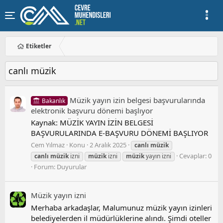
Etiketler
canlı müzik
Müzik yayın izin belgesi başvurularında
Bakanlık
elektronik başvuru dönemi başlıyor
Kaynak: MÜZİK YAYIN İZİN BELGESİ
BAŞVURULARINDA E-BAŞVURU DÖNEMİ BAŞLIYOR
Cem Yılmaz
Konu
2 Aralık 2025
canlı
müzik
Cevaplar: 0
canlı
müzik
izni
müzik
izni
müzik
yayın izni
Forum:
Duyurular
Müzik yayın i̇zni
Merhaba arkadaşlar, Malumunuz müzik yayın izinleri
belediyelerden il müdürlüklerine alındı. Şimdi oteller