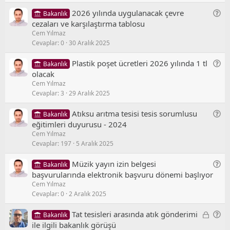
e
r
G
2026 yılında uygulanacak çevre
Bakanlık
l
u
e
cezaları ve karşılaştırma tablosu
/
Cem Yılmaz
n
S
Cevaplar
0
30 Aralık 2025
e
o
l
r
G
Plastik poşet ücretleri 2026 yılında 1 tl
Bakanlık
/
u
e
olacak
S
Cem Yılmaz
n
o
Cevaplar
3
29 Aralık 2025
e
r
l
u
G
Atıksu arıtma tesisi tesis sorumlusu
Bakanlık
/
e
eğitimleri duyurusu - 2024
S
Cem Yılmaz
n
o
Cevaplar
197
5 Aralık 2025
e
r
l
u
G
Müzik yayın izin belgesi
Bakanlık
/
e
başvurularında elektronik başvuru dönemi başlıyor
S
Cem Yılmaz
n
o
Cevaplar
0
2 Aralık 2025
e
r
l
u
K
G
Tat tesisleri arasında atık gönderimi
Bakanlık
/
i
e
ile ilgili bakanlık görüşü
S