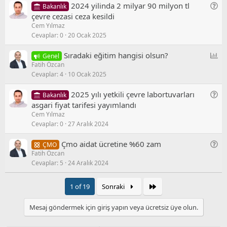
G
2024 yilinda 2 mi̇lyar 90 mi̇lyon tl
Bakanlık
S
e
çevre cezasi ceza kesi̇ldi̇
o
Cem Yılmaz
n
r
Cevaplar
0
20 Ocak 2025
e
u
l
A
Sıradaki eğitim hangisi olsun?
Genel
/
Fatih Özcan
n
S
Cevaplar
4
10 Ocak 2025
k
o
e
r
G
2025 yılı yetkili çevre labortuvarları
Bakanlık
t
u
e
asgari fiyat tarifesi yayımlandı
Cem Yılmaz
n
Cevaplar
0
27 Aralık 2024
e
l
G
Çmo aidat ücretine %60 zam
ÇMO
/
Fatih Özcan
e
S
Cevaplar
5
24 Aralık 2024
n
o
e
r
l
Son
1 of 19
Sonraki
u
/
S
Mesaj göndermek için giriş yapın veya ücretsiz üye olun.
o