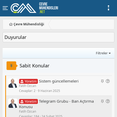
Çevre Mühendisliği
Duyurular
Filtreler
Sabit Konular
S
G
Sistem güncellemeleri
Yönetim
Fatih Özcan
a
e
Cevaplar
2
9 Haziran 2025
b
n
i
e
S
G
Telegram Grubu - Ban Açtırma
Yönetim
t
l
a
e
Konusu
/
Fatih Özcan
b
n
S
Cevaplar
184
24 Şubat 2025