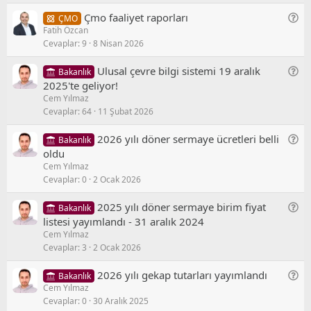
l
u
G
Çmo faaliyet raporları
ÇMO
/
Fatih Özcan
e
S
Cevaplar
9
8 Nisan 2026
n
o
e
r
G
Ulusal çevre bilgi sistemi 19 aralık
Bakanlık
l
u
e
2025'te geliyor!
/
Cem Yılmaz
n
S
Cevaplar
64
11 Şubat 2026
e
o
l
r
G
2026 yılı döner sermaye ücretleri belli
Bakanlık
/
u
e
oldu
S
Cem Yılmaz
n
o
Cevaplar
0
2 Ocak 2026
e
r
l
u
G
2025 yılı döner sermaye birim fiyat
Bakanlık
/
e
listesi yayımlandı - 31 aralık 2024
S
Cem Yılmaz
n
o
Cevaplar
3
2 Ocak 2026
e
r
l
u
G
2026 yılı gekap tutarları yayımlandı
Bakanlık
/
Cem Yılmaz
e
S
Cevaplar
0
30 Aralık 2025
n
o