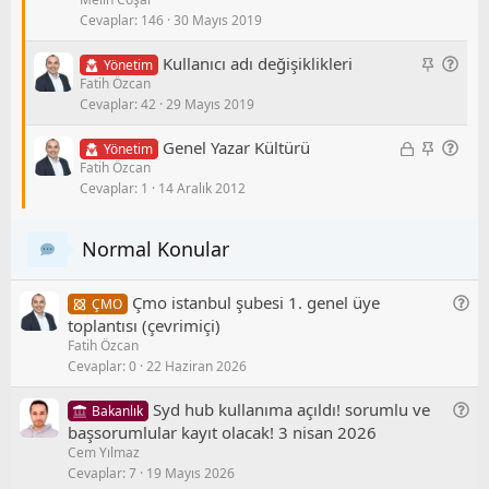
l
b
k
o
Cevaplar
146
30 Mayıs 2019
i
i
e
r
t
t
t
u
S
G
Kullanıcı adı değişiklikleri
Yönetim
l
Fatih Özcan
a
e
i
Cevaplar
42
29 Mayıs 2019
b
n
i
e
K
S
G
Genel Yazar Kültürü
Yönetim
t
l
Fatih Özcan
i
a
e
/
Cevaplar
1
14 Aralık 2012
l
b
n
S
i
i
e
o
t
t
l
r
Normal Konular
l
/
u
i
S
G
Çmo i̇stanbul şubesi 1. genel üye
ÇMO
o
e
toplantısı (çevrimiçi)
r
Fatih Özcan
n
u
Cevaplar
0
22 Haziran 2026
e
l
G
Syd hub kullanıma açıldı! sorumlu ve
Bakanlık
/
e
başsorumlular kayıt olacak! 3 nisan 2026
S
Cem Yılmaz
n
o
Cevaplar
7
19 Mayıs 2026
e
r