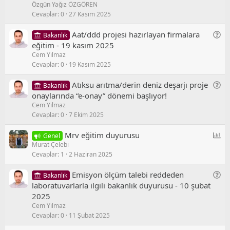
Özgün Yağız ÖZGÖREN
l
n
o
Cevaplar
0
27 Kasım 2025
i
e
r
t
l
u
G
Aat/ddd projesi hazırlayan firmalara
Bakanlık
l
/
e
eğitim - 19 kasım 2025
i
S
Cem Yılmaz
n
o
Cevaplar
0
19 Kasım 2025
e
r
l
u
G
Atıksu arıtma/derin deniz deşarjı proje
Bakanlık
/
e
onaylarında “e-onay” dönemi başlıyor!
S
Cem Yılmaz
n
o
Cevaplar
0
7 Ekim 2025
e
r
l
u
A
Mrv eğitim duyurusu
Genel
/
Murat Çelebi
n
S
Cevaplar
1
2 Haziran 2025
k
o
e
r
G
Emisyon ölçüm talebi reddeden
Bakanlık
t
u
e
laboratuvarlarla ilgili bakanlık duyurusu - 10 şubat
n
2025
Cem Yılmaz
e
Cevaplar
0
11 Şubat 2025
l
/