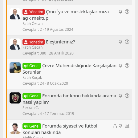
i
e
o
t
l
r
S
G
Çmo `ya ve meslektaşlarımıza
Yönetim
/
u
a
e
açık mektup
S
Fatih Özcan
b
n
o
Cevaplar
2
19 Ağustos 2024
i
e
r
t
l
u
S
G
Eleştirileriniz?
Yönetim
/
Fatih Özcan
a
e
S
Cevaplar
380
28 Aralık 2020
b
n
o
i
e
r
S
G
Çevre Mühendisliğinde Karşılaşılan
Genel
t
l
u
a
e
Sorunlar
/
Fatih Koçak
b
n
S
Cevaplar
24
8 Ocak 2020
i
e
o
t
l
r
S
G
Forumda bir konu hakkında arama
Genel
/
u
a
e
nasıl yapılır?
S
Serkan Ç.
b
n
o
Cevaplar
4
17 Temmuz 2019
i
e
r
t
l
u
K
S
A
Forumda siyaset ve futbol
Genel
/
i
a
n
konuları hakkında
S
Melih Coşar