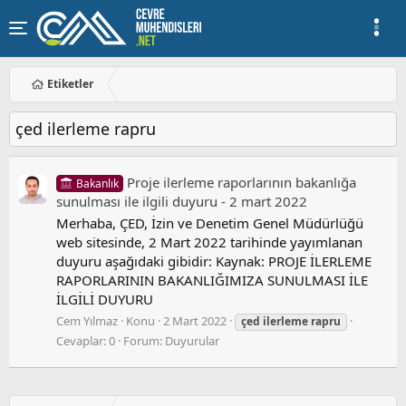
Etiketler
çed ilerleme rapru
Proje i̇lerleme raporlarının bakanlığa
Bakanlık
sunulması i̇le i̇lgili duyuru - 2 mart 2022
Merhaba, ÇED, İzin ve Denetim Genel Müdürlüğü
web sitesinde, 2 Mart 2022 tarihinde yayımlanan
duyuru aşağıdaki gibidir: Kaynak: PROJE İLERLEME
RAPORLARININ BAKANLIĞIMIZA SUNULMASI İLE
İLGİLİ DUYURU
Cem Yılmaz
Konu
2 Mart 2022
çed
ilerleme
rapru
Cevaplar: 0
Forum:
Duyurular