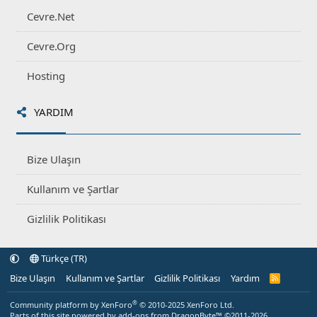
Cevre.Net
Cevre.Org
Hosting
YARDIM
Bize Ulaşın
Kullanım ve Şartlar
Gizlilik Politikası
Türkçe (TR)
Bize Ulaşın
Kullanım ve Şartlar
Gizlilik Politikası
Yardım
R
S
S
®
Community platform by XenForo
© 2010-2025 XenForo Ltd.
Parts of this site powered by
add-ons from DragonByte™
©2011-2026