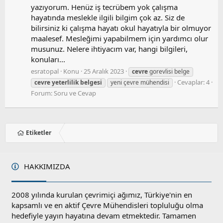
yazıyorum. Henüz iş tecrübem yok çalışma
hayatında meslekle ilgili bilgim çok az. Siz de
bilirsiniz ki çalışma hayatı okul hayatıyla bir olmuyor
maalesef. Mesleğimi yapabilmem için yardımcı olur
musunuz. Nelere ihtiyacım var, hangi bilgileri,
konuları...
esratopal
Konu
25 Aralık 2023
cevre
gorevlisi belge
Cevaplar: 4
cevre
yeterlilik
belgesi
yeni çevre mühendisi
Forum:
Soru ve Cevap
Etiketler
HAKKIMIZDA
2008 yılında kurulan çevrimiçi ağımız, Türkiye'nin en
kapsamlı ve en aktif Çevre Mühendisleri topluluğu olma
hedefiyle yayın hayatına devam etmektedir. Tamamen