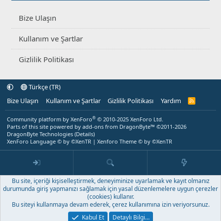
Bize Ulaşın
Kullanım ve Şartlar
Gizlilik Politikası
Türkçe (TR)
Bize Ulaşın
Kullanım ve Şartlar
Gizlilik Politikası
Yardım
R
S
S
®
Community platform by XenForo
© 2010-2025 XenForo Ltd.
Parts of this site powered by
add-ons from DragonByte™
©2011-2026
DragonByte Technologies
(
Details
)
XenForo Language © by ©XenTR
|
Xenforo Theme
© by ©XenTR
Bu site, içeriği kişiselleştirmek, deneyiminize uyarlamak ve kayıt olmanız
durumunda giriş yapmanızı sağlamak için yasal düzenlemelere uygun çerezler
(cookies) kullanır.
Bu siteyi kullanmaya devam ederek, çerez kullanımına izin veriyorsunuz.
Kabul Et
Detaylı Bilgi…