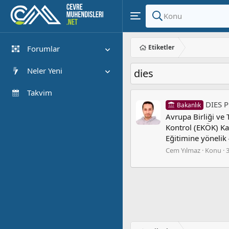
Etiketler
Forumlar
Yeni Mesajlar
Neler Yeni
dies
Forumlarda Ara
Öne çıkan içerik
Takvim
DIES P
Bakanlık
Yeni Mesajlar
Avrupa Birliği ve
Son Etkinlik
Kontrol (EKÖK) Ka
Eğitimine yönelik 
Cem Yılmaz
Konu
3