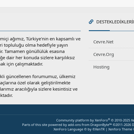
DESTEKLEDIKLERI
miçi ağımız, Türkiye'nin en kapsamlı ve
Cevre.Net
ri topluluğu olma hedefiyle yayın
r. Tamamen gönüllülük esasına
Cevre.Org
e dair her konuda sizlere karşılıksız
ak için çalışmaktadır.
Hosting
rekli güncellenen forumumuz, ülkemiz
yaçlarına özel olarak geliştirilmekte
rımız aracılığıyla sizlere kesintisiz ve
ktadır.
®
Community platform by XenForo
© 2010-2025 X
Parts of this site powered by
add-ons from DragonByte™
©2011-2026
D
XenForo Language © by ©XenTR
|
Xenforo Theme