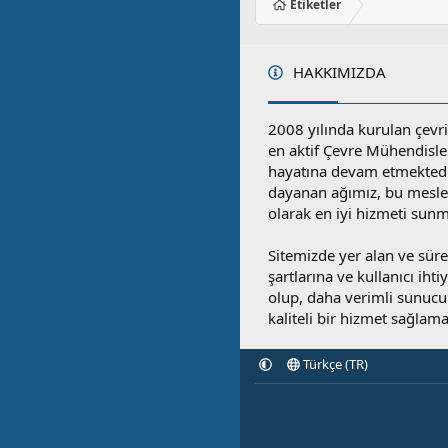
Etiketler
HAKKIMIZDA
2008 yılında kurulan çevri
en aktif Çevre Mühendisle
hayatına devam etmektedi
dayanan ağımız, bu mesleğ
olarak en iyi hizmeti sunm
Sitemizde yer alan ve sü
şartlarına ve kullanıcı ihti
olup, daha verimli sunucula
kaliteli bir hizmet sağlama
Türkçe (TR)