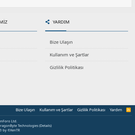
MIZ
YARDIM
Bize Ulaşın
Kullanım ve Şartlar
Gizlilik Politikası
Bize Ulaşın
Kullanım ve Şartlar
Gizlilik Politikası
Yardım
R
S
S
enForo Ltd.
ragonByte Technologies
(
Details
)
© by ©XenTR