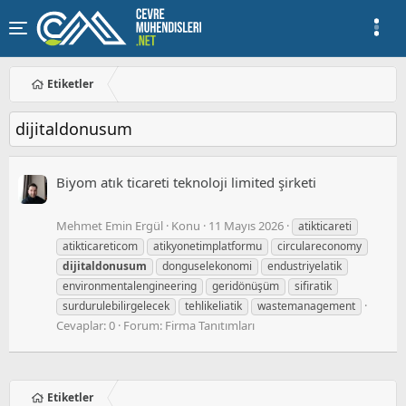
Etiketler
dijitaldonusum
Biyom atık ticareti teknoloji limited şirketi
Mehmet Emin Ergül
Konu
11 Mayıs 2026
atikticareti
atikticareticom
atikyonetimplatformu
circulareconomy
dijitaldonusum
donguselekonomi
endustriyelatik
environmentalengineering
geridönüşüm
sifiratik
surdurulebilirgelecek
tehlikeliatik
wastemanagement
Cevaplar: 0
Forum:
Firma Tanıtımları
Etiketler