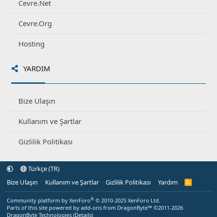
Cevre.Net
Cevre.Org
Hosting
YARDIM
Bize Ulaşın
Kullanım ve Şartlar
Gizlilik Politikası
Türkçe (TR)
Bize Ulaşın
Kullanım ve Şartlar
Gizlilik Politikası
Yardım
R
S
S
®
Community platform by XenForo
© 2010-2025 XenForo Ltd.
Parts of this site powered by
add-ons from DragonByte™
©2011-2026
DragonByte Technologies
(
Details
)