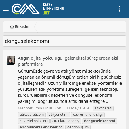
Etiketler
donguselekonomi
Atığın dijital yolculuğu: geleneksel süreçlerden akıllı
platformlara
Günümüzde çevre ve atık yönetimi sektöründe
yaşanan en önemli dönüşümlerden biri hiç şüphesiz
dijitalleşmedir. Uzun yıllardır geleneksel yöntemlerle
yürütülen atık yönetimi süreçleri; gelişen teknoloji,
sürdürülebilirlik hedefleri ve döngüsel ekonomi
yaklaşımı doğrultusunda artık daha entegre...
Mehmet Emin Ergül
Konu
11 Mayıs 2026
atikticareti
atikticareticom
atikyonetimi
cevremuhendisligi
cevreteknolojileri
circulareconomy
donguselekonomi
environmentalengineering
geridönüşüm