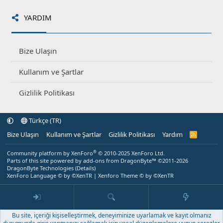
YARDIM
Bize Ulaşın
Kullanım ve Şartlar
Gizlilik Politikası
Türkçe (TR)
Bize Ulaşın
Kullanım ve Şartlar
Gizlilik Politikası
Yardım
R
S
S
®
Community platform by XenForo
© 2010-2025 XenForo Ltd.
Parts of this site powered by
add-ons from DragonByte™
©2011-2026
DragonByte Technologies
(
Details
)
XenForo Language © by ©XenTR
|
Xenforo Theme
© by ©XenTR
Bu site, içeriği kişiselleştirmek, deneyiminize uyarlamak ve kayıt olmanız