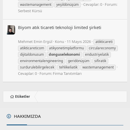
Cevaplar: 0
Forum:
wastemanagement
yeşildönüşüm
Serbest Kürsü
Biyom atık ticareti teknoloji limited şirketi
Mehmet Emin Ergül
Konu
11 Mayıs 2026
atikticareti
atikticareticom
atikyonetimplatformu
circulareconomy
dijitaldonusum
donguselekonomi
endustriyelatik
environmentalengineering
geridönüşüm
sifiratik
surdurulebilirgelecek
tehlikeliatik
wastemanagement
Cevaplar: 0
Forum:
Firma Tanıtımları
Etiketler
HAKKIMIZDA