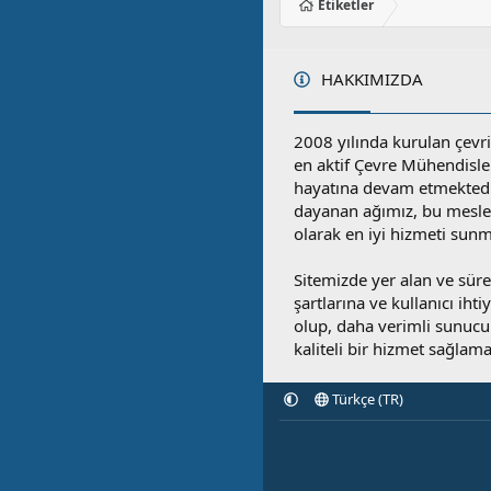
Etiketler
HAKKIMIZDA
2008 yılında kurulan çevri
en aktif Çevre Mühendisle
hayatına devam etmektedi
dayanan ağımız, bu mesleğ
olarak en iyi hizmeti sunm
Sitemizde yer alan ve sü
şartlarına ve kullanıcı ihti
olup, daha verimli sunucula
kaliteli bir hizmet sağlama
Türkçe (TR)