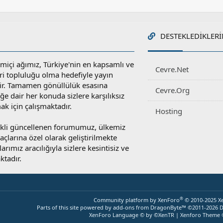
DESTEKLEDIKLERI
miçi ağımız, Türkiye'nin en kapsamlı ve
Cevre.Net
ri topluluğu olma hedefiyle yayın
r. Tamamen gönüllülük esasına
Cevre.Org
e dair her konuda sizlere karşılıksız
ak için çalışmaktadır.
Hosting
rekli güncellenen forumumuz, ülkemiz
yaçlarına özel olarak geliştirilmekte
rımız aracılığıyla sizlere kesintisiz ve
ktadır.
®
Community platform by XenForo
© 2010-2025 X
Parts of this site powered by
add-ons from DragonByte™
©2011-2026
D
XenForo Language © by ©XenTR
|
Xenforo Theme