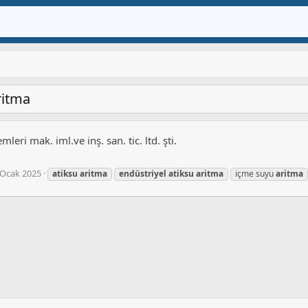
ritma
mleri mak. iml.ve inş. san. tic. ltd. şti.
 Ocak 2025
atiksu
aritma
endüstri̇yel
atiksu
aritma
i̇çme suyu
aritma