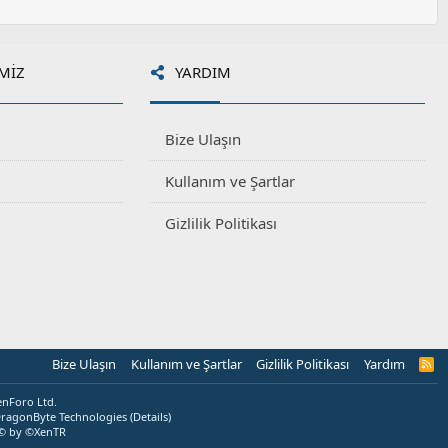
MIZ
YARDIM
Bize Ulaşın
Kullanım ve Şartlar
Gizlilik Politikası
Bize Ulaşın
Kullanım ve Şartlar
Gizlilik Politikası
Yardım
R
S
S
enForo Ltd.
ragonByte Technologies
(
Details
)
© by ©XenTR