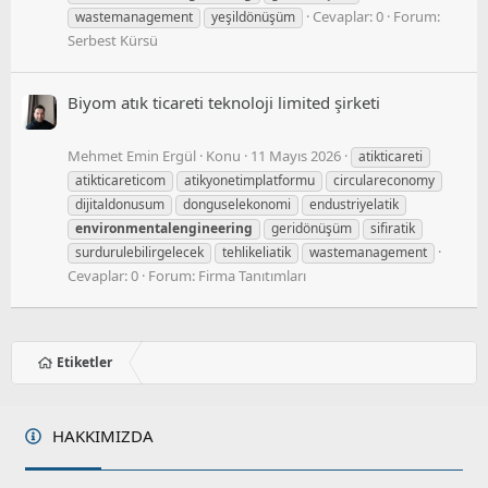
Cevaplar: 0
Forum:
wastemanagement
yeşildönüşüm
Serbest Kürsü
Biyom atık ticareti teknoloji limited şirketi
Mehmet Emin Ergül
Konu
11 Mayıs 2026
atikticareti
atikticareticom
atikyonetimplatformu
circulareconomy
dijitaldonusum
donguselekonomi
endustriyelatik
environmentalengineering
geridönüşüm
sifiratik
surdurulebilirgelecek
tehlikeliatik
wastemanagement
Cevaplar: 0
Forum:
Firma Tanıtımları
Etiketler
HAKKIMIZDA