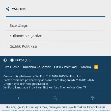
YARDIM
Bize Ulaşın
Kullanım ve Şartlar
Gizlilik Politikası
Türkçe (TR)
Bize Ulaşın
Kullanım ve Şartlar
Gizlilik Politikası
Yardım
R
S
S
®
Community platform by XenForo
© 2010-2025 XenForo Ltd.
Parts of this site powered by
add-ons from DragonByte™
©2011-2026
DragonByte Technologies
(
Details
)
XenForo Language © by ©XenTR
|
Xenforo Theme
© by ©XenTR
Bu site, içeriği kişiselleştirmek, deneyiminize uyarlamak ve kayıt olmanız