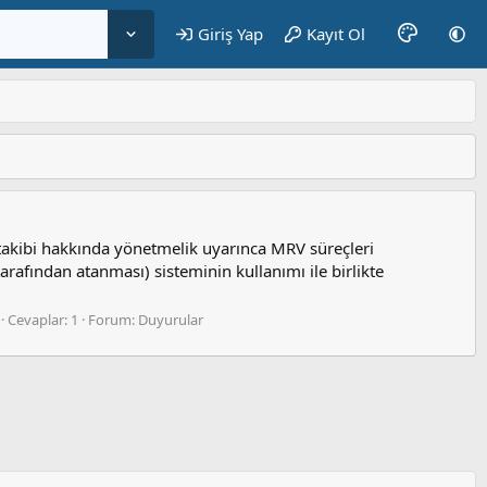
Giriş Yap
Kayıt Ol
takibi hakkında yönetmelik uyarınca MRV süreçleri
rafından atanması) sisteminin kullanımı ile birlikte
Cevaplar: 1
Forum:
Duyurular