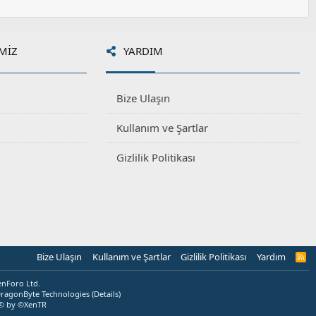
MIZ
YARDIM
Bize Ulaşın
Kullanım ve Şartlar
Gizlilik Politikası
Bize Ulaşın
Kullanım ve Şartlar
Gizlilik Politikası
Yardım
R
S
S
enForo Ltd.
ragonByte Technologies
(
Details
)
© by ©XenTR