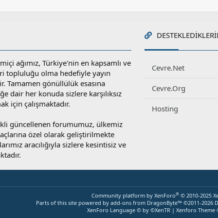
DESTEKLEDIKLERI
miçi ağımız, Türkiye'nin en kapsamlı ve
Cevre.Net
ri topluluğu olma hedefiyle yayın
r. Tamamen gönüllülük esasına
Cevre.Org
e dair her konuda sizlere karşılıksız
ak için çalışmaktadır.
Hosting
rekli güncellenen forumumuz, ülkemiz
yaçlarına özel olarak geliştirilmekte
rımız aracılığıyla sizlere kesintisiz ve
ktadır.
®
Community platform by XenForo
© 2010-2025 X
Parts of this site powered by
add-ons from DragonByte™
©2011-2026
D
XenForo Language © by ©XenTR
|
Xenforo Theme