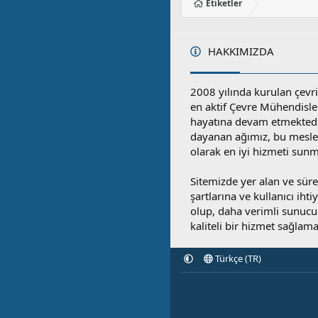
Etiketler
HAKKIMIZDA
2008 yılında kurulan çevri
en aktif Çevre Mühendisle
hayatına devam etmektedi
dayanan ağımız, bu mesleğ
olarak en iyi hizmeti sunm
Sitemizde yer alan ve sü
şartlarına ve kullanıcı ihti
olup, daha verimli sunucula
kaliteli bir hizmet sağlama
Türkçe (TR)