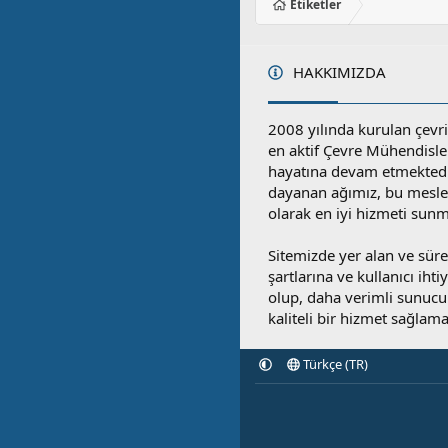
Etiketler
HAKKIMIZDA
2008 yılında kurulan çevri
en aktif Çevre Mühendisle
hayatına devam etmektedi
dayanan ağımız, bu mesleğ
olarak en iyi hizmeti sunm
Sitemizde yer alan ve sü
şartlarına ve kullanıcı ihti
olup, daha verimli sunucula
kaliteli bir hizmet sağlama
Türkçe (TR)