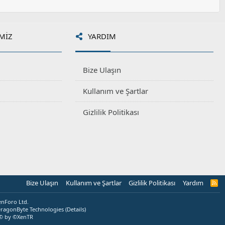
MIZ
YARDIM
Bize Ulaşın
Kullanım ve Şartlar
Gizlilik Politikası
Bize Ulaşın
Kullanım ve Şartlar
Gizlilik Politikası
Yardım
R
S
S
enForo Ltd.
ragonByte Technologies
(
Details
)
© by ©XenTR