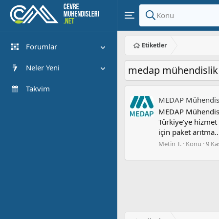
Etiketler
Forumlar
Yeni Mesajlar
Neler Yeni
medap mühendislik
Forumlarda Ara
Öne çıkan içerik
Takvim
MEDAP Mühendis
Yeni Mesajlar
MEDAP Mühendislik
Son Etkinlik
Türkiye’ye hizmet
için paket arıtma..
Metin T.
Konu
9 Ka