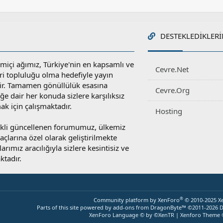
DESTEKLEDIKLERI
miçi ağımız, Türkiye'nin en kapsamlı ve
Cevre.Net
ri topluluğu olma hedefiyle yayın
r. Tamamen gönüllülük esasına
Cevre.Org
e dair her konuda sizlere karşılıksız
ak için çalışmaktadır.
Hosting
rekli güncellenen forumumuz, ülkemiz
yaçlarına özel olarak geliştirilmekte
rımız aracılığıyla sizlere kesintisiz ve
ktadır.
®
Community platform by XenForo
© 2010-2025 X
Parts of this site powered by
add-ons from DragonByte™
©2011-2026
D
XenForo Language © by ©XenTR
|
Xenforo Theme