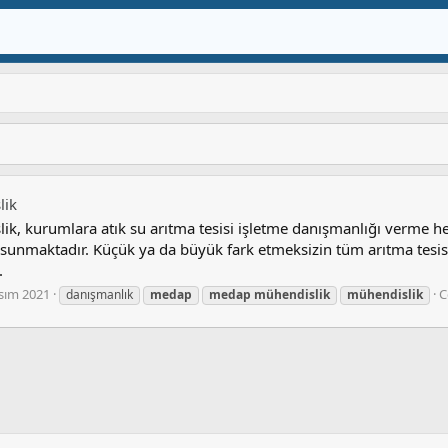
lik
, kurumlara atık su arıtma tesisi işletme danışmanlığı verme h
 sunmaktadır. Küçük ya da büyük fark etmeksizin tüm arıtma tesisl
.
sım 2021
C
danışmanlık
medap
medap
mühendislik
mühendislik